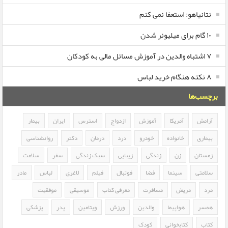
نتانیاهو: استعفا نمی کنم
۱۰ گام برای میلیونر شدن
۷ اشتباه والدین در آموزش مسائل مالی به کودکان
۸ نکته هنگام خرید لباس
برچسب‌ها
آرامش
آمریکا
آموزش
ازدواج
استرس
ایران
بیمار
بیماری
خانواده
خودرو
درد
درمان
دکتر
روانشناسی
زمستان
زن
زندگی
زیبایی
سبک زندگی
سفر
سلامت
سلامتی
سینما
فضا
فوتبال
فیلم
لاغری
لباس
مادر
مرد
مریض
مسافرت
معرفی کتاب
موسیقی
موفقیت
همسر
هواپیما
والدین
ورزش
ویتامین
پدر
پزشکی
کتاب
کتابخوانی
کودک