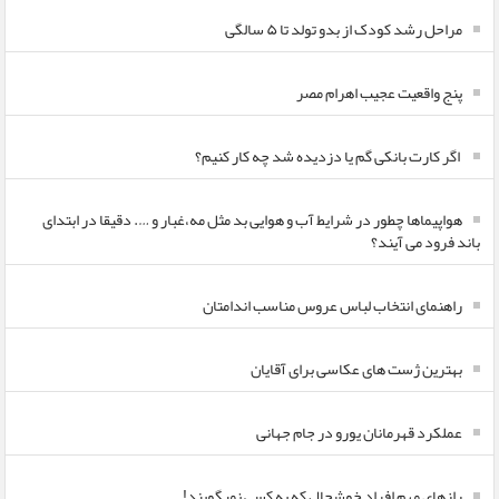
مراحل رشد کودک از بدو تولد تا ۵ سالگی
پنج واقعیت عجیب اهرام مصر
اگر کارت بانکی گم یا دزدیده شد چه کار کنیم؟
هواپیماها چطور در شرایط آب و هوایی بد مثل مه،غبار و …. دقیقا در ابتدای
باند فرود می آیند؟
راهنمای انتخاب لباس عروس مناسب اندامتان
بهترین ژست های عکاسی برای آقایان
عملکرد قهرمانان یورو در جام جهانی
رازهای مهم افراد خوشحال که به کسی نمیگویند!