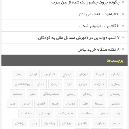
چگونه چروک چشم رایک شبه از بین ببریم
نتانیاهو: استعفا نمی کنم
۱۰ گام برای میلیونر شدن
۷ اشتباه والدین در آموزش مسائل مالی به کودکان
۸ نکته هنگام خرید لباس
برچسب‌ها
آرامش
آمریکا
آموزش
ازدواج
استرس
ایران
بیمار
بیماری
خانواده
خودرو
درد
درمان
دکتر
روانشناسی
زمستان
زن
زندگی
زیبایی
سبک زندگی
سفر
سلامت
سلامتی
سینما
فضا
فوتبال
فیلم
لاغری
لباس
مادر
مرد
مریض
مسافرت
معرفی کتاب
موسیقی
موفقیت
همسر
هواپیما
والدین
ورزش
ویتامین
پدر
پزشکی