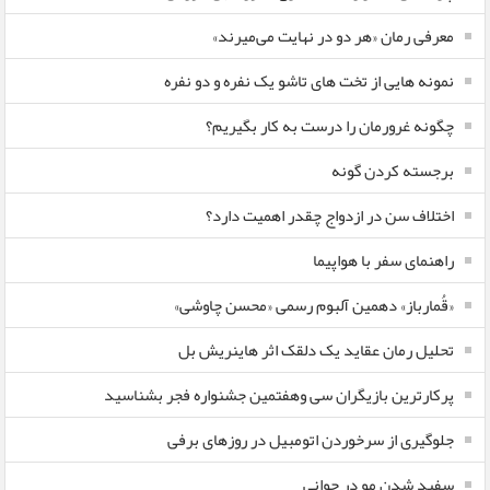
معرفی رمان «هر دو در نهایت می‌میرند»
نمونه هایی از تخت های تاشو یک نفره و دو نفره
چگونه غرورمان را درست به کار بگیریم؟
برجسته کردن گونه
اختلاف سن در ازدواج چقدر اهمیت دارد؟
راهنمای سفر با هواپیما
«قُمارباز» دهمین آلبوم رسمی «محسن چاوشی»
تحلیل رمان عقاید یک دلقک اثر هاینریش بل
پرکارترین بازیگران سی وهفتمین جشنواره فجر بشناسید
جلوگیری از سرخوردن اتومبیل در روزهای برفی
سفید شدن مو در جوانی