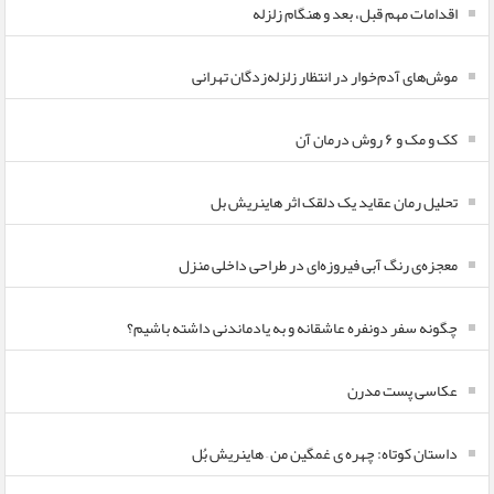
اقدامات مهم قبل، بعد و هنگام زلزله
موش‌های آدم‌خوار در انتظار زلزله‌زدگان تهرانی
کک و مک و ۶ روش درمان آن
تحلیل رمان عقاید یک دلقک اثر هاینریش بل
معجزه‌ی رنگ آبی فیروزه‌ای در طراحی داخلی منزل
چگونه سفر دونفره عاشقانه و به یادماندنی داشته باشیم؟
عکاسی پست مدرن
داستان کوتاه: چهره ی غمگین من – هاینریش بُل