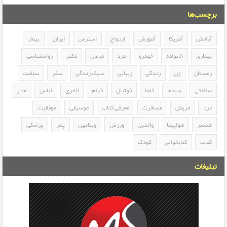
برچسب‌ها
آرامش
آمریکا
آموزش
ازدواج
استرس
ایران
بیمار
بیماری
خانواده
خودرو
درد
درمان
دکتر
روانشناسی
زمستان
زن
زندگی
زیبایی
سبک زندگی
سفر
سلامت
سلامتی
سینما
فضا
فوتبال
فیلم
لاغری
لباس
مادر
مرد
مریض
مسافرت
معرفی کتاب
موسیقی
موفقیت
همسر
هواپیما
والدین
ورزش
ویتامین
پدر
پزشکی
کتاب
کتابخوانی
کودک
تبلیغات