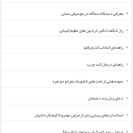
معرفی دستگاه سه‌گاه در موسیقی سنتی
راز شگفت انگیز ذره بین های عظیم کیهانی
راهنمای انتخاب کت و پالتو
راههای درمان کبد چرب
نمونه هایی از تخت های تاشو یک نفره و دو نفره
دعای زبان بند دشمنان
استانداردهای زیبایی زنان از مرلین مونرو تا کیم کارداشیان
مراحل رشد کودک از بدو تولد تا ۵ سالگی