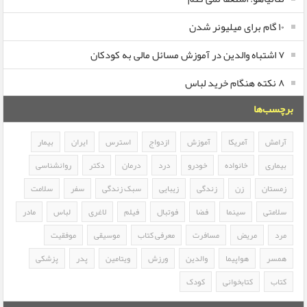
۱۰ گام برای میلیونر شدن
۷ اشتباه والدین در آموزش مسائل مالی به کودکان
۸ نکته هنگام خرید لباس
برچسب‌ها
آرامش
آمریکا
آموزش
ازدواج
استرس
ایران
بیمار
بیماری
خانواده
خودرو
درد
درمان
دکتر
روانشناسی
زمستان
زن
زندگی
زیبایی
سبک زندگی
سفر
سلامت
سلامتی
سینما
فضا
فوتبال
فیلم
لاغری
لباس
مادر
مرد
مریض
مسافرت
معرفی کتاب
موسیقی
موفقیت
همسر
هواپیما
والدین
ورزش
ویتامین
پدر
پزشکی
کتاب
کتابخوانی
کودک