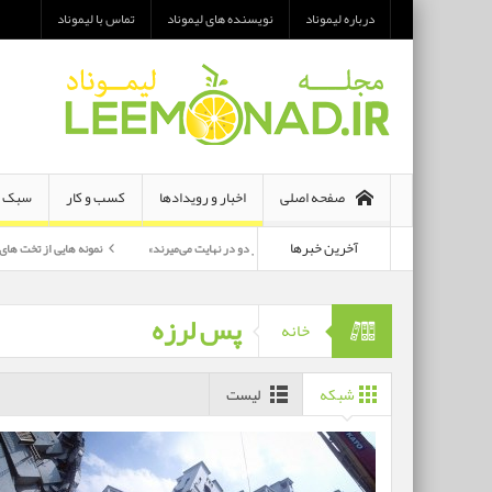
درباره لیموناد
نویسنده های لیموناد
تماس با لیموناد
صفحه اصلی
اخبار و رویدادها
کسب و کار
سبک ز
آخرین خبرها
معرفی رمان «هر دو در نهایت می‌میرند»
نمونه هایی از تخت های تاشو یک نفره و 
پرکارترین بازیگران سی وهفتمین جشنواره فجر بشناسید
پس لرزه
خانه
شبکه
لیست