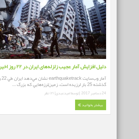
دلیل افزایش آمار عجیب زلزله‌های ایران در ۲۲ روز اخیر
آمار وب‌سايت k
گذشته 25 بار لرزيده‌ است، زمين‌لرزه‌هايي كه بزرگ ...
24 دسامبر 2017
|توسط
امیدعبدی
|
(۲) نظر
بیشتر بخوانید