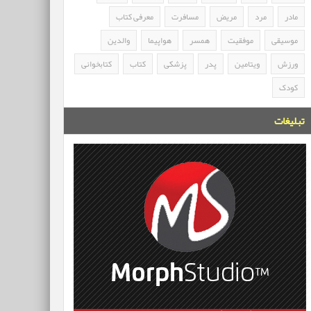
مادر
مرد
مریض
مسافرت
معرفی کتاب
موسیقی
موفقیت
همسر
هواپیما
والدین
ورزش
ویتامین
پدر
پزشکی
کتاب
کتابخوانی
کودک
تبلیغات