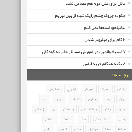
قاتل برای قتل دوم هم قصاص نشد
چگونه چروک چشم رایک شبه از بین ببریم
نتانیاهو: استعفا نمی کنم
۱۰ گام برای میلیونر شدن
۷ اشتباه والدین در آموزش مسائل مالی به کودکان
۸ نکته هنگام خرید لباس
برچسب‌ها
آرامش
آمریکا
آموزش
ازدواج
استرس
ایران
بیمار
بیماری
خانواده
خودرو
درد
درمان
دکتر
روانشناسی
زمستان
زن
زندگی
زیبایی
سبک زندگی
سفر
سلامت
سلامتی
سینما
فضا
فوتبال
فیلم
لاغری
لباس