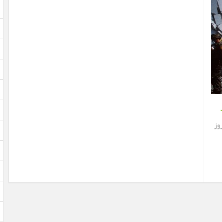
earthquaketrac نشان مي‌دهد ايران طي 22 روز