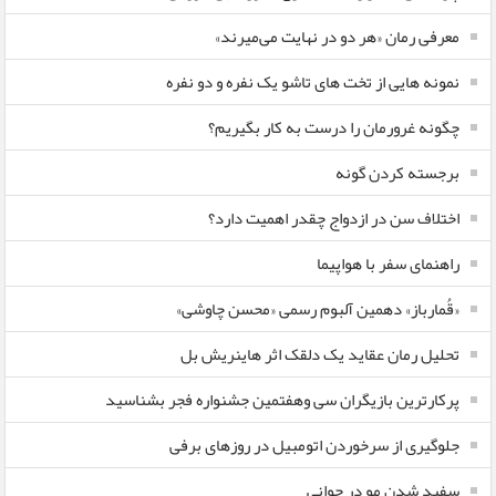
معرفی رمان «هر دو در نهایت می‌میرند»
نمونه هایی از تخت های تاشو یک نفره و دو نفره
چگونه غرورمان را درست به کار بگیریم؟
برجسته کردن گونه
اختلاف سن در ازدواج چقدر اهمیت دارد؟
راهنمای سفر با هواپیما
«قُمارباز» دهمین آلبوم رسمی «محسن چاوشی»
تحلیل رمان عقاید یک دلقک اثر هاینریش بل
پرکارترین بازیگران سی وهفتمین جشنواره فجر بشناسید
جلوگیری از سرخوردن اتومبیل در روزهای برفی
سفید شدن مو در جوانی