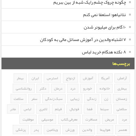
چگونه چروک چشم رایک شبه از بین ببریم
نتانیاهو: استعفا نمی کنم
۱۰ گام برای میلیونر شدن
۷ اشتباه والدین در آموزش مسائل مالی به کودکان
۸ نکته هنگام خرید لباس
برچسب‌ها
آرامش
آمریکا
آموزش
ازدواج
استرس
ایران
بیمار
بیماری
خانواده
خودرو
درد
درمان
دکتر
روانشناسی
زمستان
زن
زندگی
زیبایی
سبک زندگی
سفر
سلامت
سلامتی
سینما
فضا
فوتبال
فیلم
لاغری
لباس
مادر
مرد
مریض
مسافرت
معرفی کتاب
موسیقی
موفقیت
همسر
هواپیما
والدین
ورزش
ویتامین
پدر
پزشکی