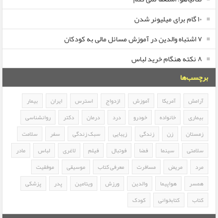
۱۰ گام برای میلیونر شدن
۷ اشتباه والدین در آموزش مسائل مالی به کودکان
۸ نکته هنگام خرید لباس
برچسب‌ها
آرامش
آمریکا
آموزش
ازدواج
استرس
ایران
بیمار
بیماری
خانواده
خودرو
درد
درمان
دکتر
روانشناسی
زمستان
زن
زندگی
زیبایی
سبک زندگی
سفر
سلامت
سلامتی
سینما
فضا
فوتبال
فیلم
لاغری
لباس
مادر
مرد
مریض
مسافرت
معرفی کتاب
موسیقی
موفقیت
همسر
هواپیما
والدین
ورزش
ویتامین
پدر
پزشکی
کتاب
کتابخوانی
کودک