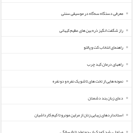
معرفی دستگاه سه‌گاه در موسیقی سنتی
راز شگفت انگیز ذره بین های عظیم کیهانی
راهنمای انتخاب کت و پالتو
راههای درمان کبد چرب
نمونه هایی از تخت های تاشو یک نفره و دو نفره
دعای زبان بند دشمنان
استانداردهای زیبایی زنان از مرلین مونرو تا کیم کارداشیان
مراحل رشد کودک از بدو تولد تا ۵ سالگی