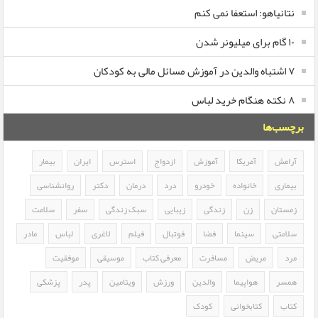
نتانیاهو: استعفا نمی کنم
۱۰ گام برای میلیونر شدن
۷ اشتباه والدین در آموزش مسائل مالی به کودکان
۸ نکته هنگام خرید لباس
برچسب‌ها
آرامش
آمریکا
آموزش
ازدواج
استرس
ایران
بیمار
بیماری
خانواده
خودرو
درد
درمان
دکتر
روانشناسی
زمستان
زن
زندگی
زیبایی
سبک زندگی
سفر
سلامت
سلامتی
سینما
فضا
فوتبال
فیلم
لاغری
لباس
مادر
مرد
مریض
مسافرت
معرفی کتاب
موسیقی
موفقیت
همسر
هواپیما
والدین
ورزش
ویتامین
پدر
پزشکی
کتاب
کتابخوانی
کودک