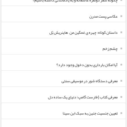
چگونه سفر دونفره عاشقانه و به یادماندنی داشته باشیم؟
عکاسی پست مدرن
داستان کوتاه: چهره ی غمگین من – هاینریش بُل
چشم زخم
آیا امکان بارداری بدون دخول وجود دارد؟
معرفی دستگاه شور در موسیقی سنتی
معرفی کتاب | فارست گامپ؛ دنیای یک ساده دل
تعیین جنسیت جنین به سبک ابن سینا