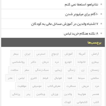
نتانیاهو: استعفا نمی کنم
۱۰ گام برای میلیونر شدن
۷ اشتباه والدین در آموزش مسائل مالی به کودکان
۸ نکته هنگام خرید لباس
برچسب‌ها
آرامش
آمریکا
آموزش
ازدواج
استرس
ایران
بیمار
بیماری
خانواده
خودرو
درد
درمان
دکتر
روانشناسی
زمستان
زن
زندگی
زیبایی
سبک زندگی
سفر
سلامت
سلامتی
سینما
فضا
فوتبال
فیلم
لاغری
لباس
مادر
مرد
مریض
مسافرت
معرفی کتاب
موسیقی
موفقیت
همسر
هواپیما
والدین
ورزش
ویتامین
پدر
پزشکی
کتاب
کتابخوانی
کودک