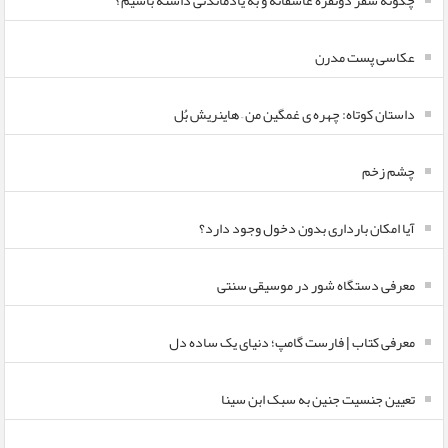
چگونه سفر دونفره عاشقانه و به یادماندنی داشته باشیم؟
عکاسی پست مدرن
داستان کوتاه: چهره ی غمگین من – هاینریش بُل
چشم زخم
آیا امکان بارداری بدون دخول وجود دارد؟
معرفی دستگاه شور در موسیقی سنتی
معرفی کتاب | فارست گامپ؛ دنیای یک ساده دل
تعیین جنسیت جنین به سبک ابن سینا