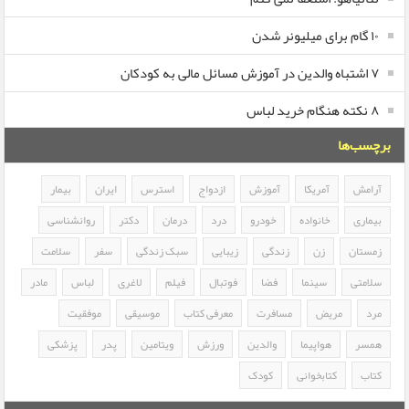
۱۰ گام برای میلیونر شدن
۷ اشتباه والدین در آموزش مسائل مالی به کودکان
۸ نکته هنگام خرید لباس
برچسب‌ها
آرامش
آمریکا
آموزش
ازدواج
استرس
ایران
بیمار
بیماری
خانواده
خودرو
درد
درمان
دکتر
روانشناسی
زمستان
زن
زندگی
زیبایی
سبک زندگی
سفر
سلامت
سلامتی
سینما
فضا
فوتبال
فیلم
لاغری
لباس
مادر
مرد
مریض
مسافرت
معرفی کتاب
موسیقی
موفقیت
همسر
هواپیما
والدین
ورزش
ویتامین
پدر
پزشکی
کتاب
کتابخوانی
کودک