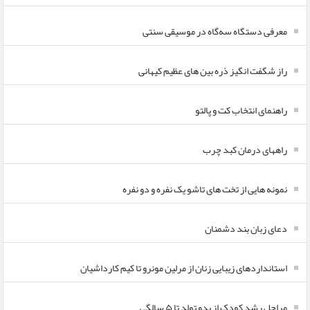
معرفی دستگاه سه‌گاه در موسیقی سنتی
راز شگفت انگیز ذره بین های عظیم کیهانی
راهنمای انتخاب کت و پالتو
راههای درمان کبد چرب
نمونه هایی از تخت های تاشو یک نفره و دو نفره
دعای زبان بند دشمنان
استانداردهای زیبایی زنان از مرلین مونرو تا کیم کارداشیان
مراحل رشد کودک از بدو تولد تا ۵ سالگی