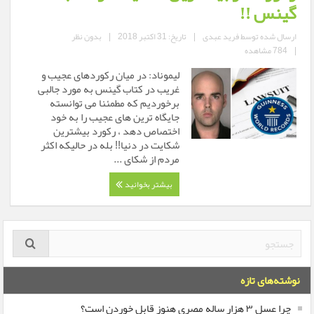
گینس !!
ارسال شده توسط
فرید عبدی
|
تاریخ: 31 اکتبر 2018
|
بدون نظر
|
784 مشاهده
لیموناد: در میان رکوردهای عجیب و
غریب در کتاب گینس به مورد جالبی
برخوردیم که مطمئنا می توانسته
جایگاه ترین های عجیب را به خود
اختصاص دهد ، رکورد بیشترین
شکایت در دنیا!! بله در حالیکه اکثر
مردم از شکای ...
بیشتر بخوانید
نوشته‌های تازه
چرا عسل ۳ هزار ساله‌ مصری هنوز قابل خوردن است؟