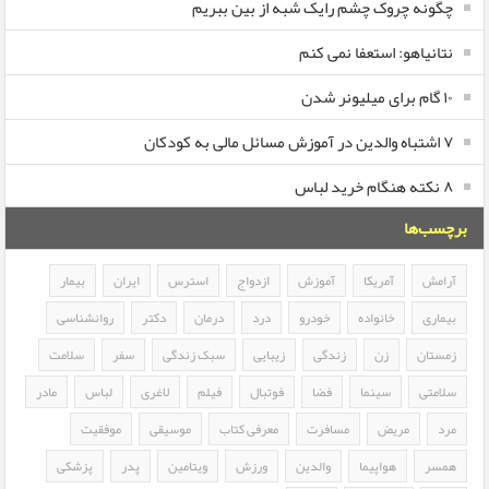
چگونه چروک چشم رایک شبه از بین ببریم
نتانیاهو: استعفا نمی کنم
۱۰ گام برای میلیونر شدن
۷ اشتباه والدین در آموزش مسائل مالی به کودکان
۸ نکته هنگام خرید لباس
برچسب‌ها
آرامش
آمریکا
آموزش
ازدواج
استرس
ایران
بیمار
بیماری
خانواده
خودرو
درد
درمان
دکتر
روانشناسی
زمستان
زن
زندگی
زیبایی
سبک زندگی
سفر
سلامت
سلامتی
سینما
فضا
فوتبال
فیلم
لاغری
لباس
مادر
مرد
مریض
مسافرت
معرفی کتاب
موسیقی
موفقیت
همسر
هواپیما
والدین
ورزش
ویتامین
پدر
پزشکی