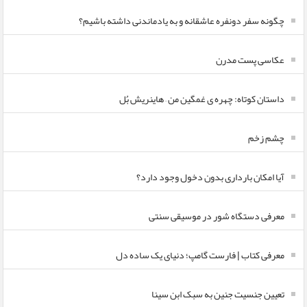
چگونه سفر دونفره عاشقانه و به یادماندنی داشته باشیم؟
عکاسی پست مدرن
داستان کوتاه: چهره ی غمگین من – هاینریش بُل
چشم زخم
آیا امکان بارداری بدون دخول وجود دارد؟
معرفی دستگاه شور در موسیقی سنتی
معرفی کتاب | فارست گامپ؛ دنیای یک ساده دل
تعیین جنسیت جنین به سبک ابن سینا