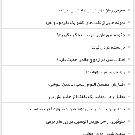
معرفی رمان «هر دو در نهایت می‌میرند»
نمونه هایی از تخت های تاشو یک نفره و دو نفره
چگونه غرورمان را درست به کار بگیریم؟
برجسته کردن گونه
اختلاف سن در ازدواج چقدر اهمیت دارد؟
راهنمای سفر با هواپیما
«قُمارباز» دهمین آلبوم رسمی «محسن چاوشی»
تحلیل رمان عقاید یک دلقک اثر هاینریش بل
پرکارترین بازیگران سی وهفتمین جشنواره فجر بشناسید
جلوگیری از سرخوردن اتومبیل در روزهای برفی
سفید شدن مو در جوانی