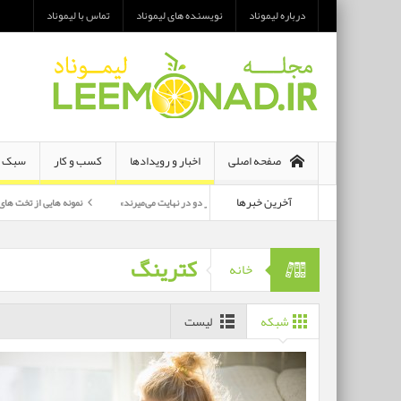
درباره لیموناد
نویسنده های لیموناد
تماس با لیموناد
صفحه اصلی
اخبار و رویدادها
کسب و کار
سبک ز
آخرین خبرها
معرفی رمان «هر دو در نهایت می‌میرند»
نمونه هایی از تخت های تاشو یک نفره و
پرکارترین بازیگران سی وهفتمین جشنواره فجر بشناسید
کترینگ
خانه
شبکه
لیست