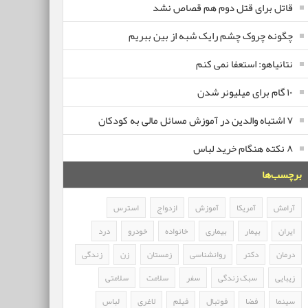
قاتل برای قتل دوم هم قصاص نشد
چگونه چروک چشم رایک شبه از بین ببریم
نتانیاهو: استعفا نمی کنم
۱۰ گام برای میلیونر شدن
۷ اشتباه والدین در آموزش مسائل مالی به کودکان
۸ نکته هنگام خرید لباس
برچسب‌ها
آرامش
آمریکا
آموزش
ازدواج
استرس
ایران
بیمار
بیماری
خانواده
خودرو
درد
درمان
دکتر
روانشناسی
زمستان
زن
زندگی
زیبایی
سبک زندگی
سفر
سلامت
سلامتی
سینما
فضا
فوتبال
فیلم
لاغری
لباس