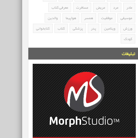
مادر
مرد
مریض
مسافرت
معرفی کتاب
موسیقی
موفقیت
همسر
هواپیما
والدین
ورزش
ویتامین
پدر
پزشکی
کتاب
کتابخوانی
کودک
تبلیغات