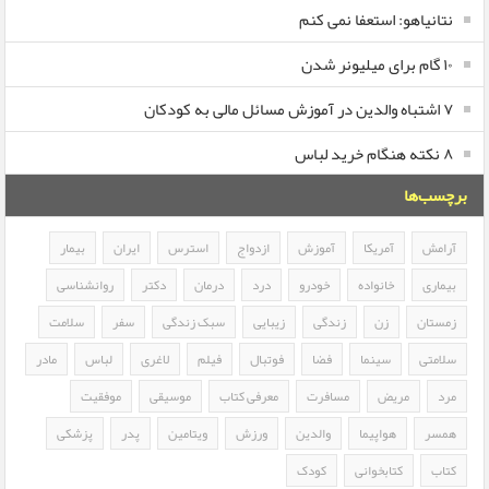
نتانیاهو: استعفا نمی کنم
۱۰ گام برای میلیونر شدن
۷ اشتباه والدین در آموزش مسائل مالی به کودکان
۸ نکته هنگام خرید لباس
برچسب‌ها
آرامش
آمریکا
آموزش
ازدواج
استرس
ایران
بیمار
بیماری
خانواده
خودرو
درد
درمان
دکتر
روانشناسی
زمستان
زن
زندگی
زیبایی
سبک زندگی
سفر
سلامت
سلامتی
سینما
فضا
فوتبال
فیلم
لاغری
لباس
مادر
مرد
مریض
مسافرت
معرفی کتاب
موسیقی
موفقیت
همسر
هواپیما
والدین
ورزش
ویتامین
پدر
پزشکی
کتاب
کتابخوانی
کودک