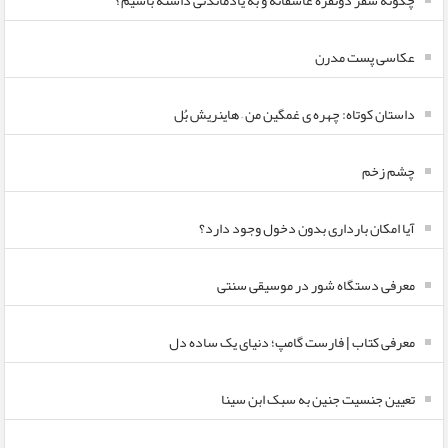
چگونه سفر دونفره عاشقانه و به یادماندنی داشته باشیم؟
عکاسی پست مدرن
داستان کوتاه: چهره ی غمگین من – هاینریش بُل
چشم زخم
آیا امکان بارداری بدون دخول وجود دارد؟
معرفی دستگاه شور در موسیقی سنتی
معرفی کتاب | فارست گامپ؛ دنیای یک ساده دل
تعیین جنسیت جنین به سبک ابن سینا