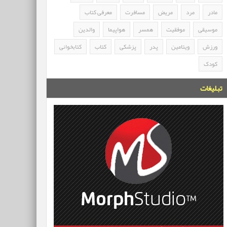
مادر
مرد
مریض
مسافرت
معرفی کتاب
موسیقی
موفقیت
همسر
هواپیما
والدین
ورزش
ویتامین
پدر
پزشکی
کتاب
کتابخوانی
کودک
تبلیغات