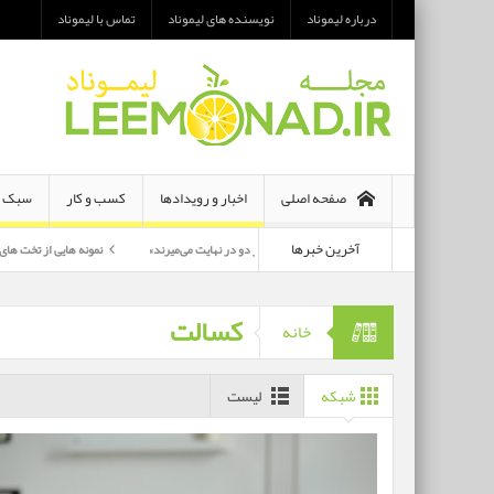
درباره لیموناد
نویسنده های لیموناد
تماس با لیموناد
صفحه اصلی
اخبار و رویدادها
کسب و کار
سبک ز
آخرین خبرها
معرفی رمان «هر دو در نهایت می‌میرند»
نمونه هایی از تخت های تاشو یک نفره و 
پرکارترین بازیگران سی وهفتمین جشنواره فجر بشناسید
کسالت
خانه
شبکه
لیست