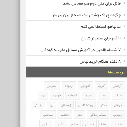
قاتل برای قتل دوم هم قصاص نشد
چگونه چروک چشم رایک شبه از بین ببریم
نتانیاهو: استعفا نمی کنم
۱۰ گام برای میلیونر شدن
۷ اشتباه والدین در آموزش مسائل مالی به کودکان
۸ نکته هنگام خرید لباس
برچسب‌ها
آرامش
آمریکا
آموزش
ازدواج
استرس
ایران
بیمار
بیماری
خانواده
خودرو
درد
درمان
دکتر
روانشناسی
زمستان
زن
زندگی
زیبایی
سبک زندگی
سفر
سلامت
سلامتی
سینما
فضا
فوتبال
فیلم
لاغری
لباس