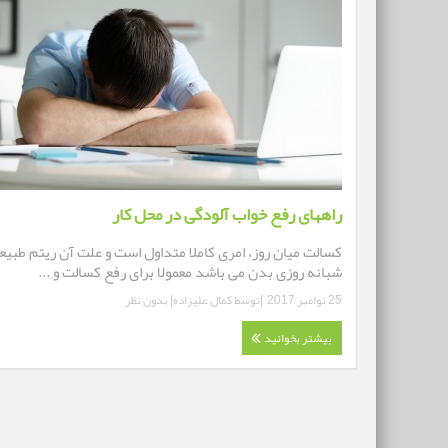
راههای رفع خواب آلودگی در محل کار
کسالت میان روز، امری کاملا متداول است و علت آن ریتم طبیع
شبانه روزی بدن می باشد معمولا برای رفع کسالت و ...
25 نوامبر 2017
|توسط
کمال علیزاده
|
بدون نظر
بیشتر بخوانید