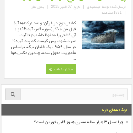
ارسال شده توسط
امیدعبدی
|
تاریخ: 07 اکتبر 2015
|
بدون نظر
|
1831 مشاهده
کشتی نوح در قرآن: و لقد ترکناها آية
فهل من مدّکر(سوره قمر، آيه 15) و ما
آن کشتی را محفوظ داشتيم تا آيت
عبرت شود، پس کيست که پند گيرد؟“
در سال ۱۹۵۹، یک خلبان ترک، براساس
مأموریت محول شده، چندین عکس هوا
...
بیشتر بخوانید
نوشته‌های تازه
چرا عسل ۳ هزار ساله‌ مصری هنوز قابل خوردن است؟