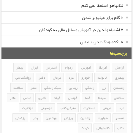
نتانیاهو: استعفا نمی کنم
۱۰ گام برای میلیونر شدن
۷ اشتباه والدین در آموزش مسائل مالی به کودکان
۸ نکته هنگام خرید لباس
برچسب‌ها
آرامش
آمریکا
آموزش
ازدواج
استرس
ایران
بیمار
بیماری
خانواده
خودرو
درد
درمان
دکتر
روانشناسی
زمستان
زن
زندگی
زیبایی
سبک زندگی
سفر
سلامت
سلامتی
سینما
فضا
فوتبال
فیلم
لاغری
لباس
مادر
مرد
مریض
مسافرت
معرفی کتاب
موسیقی
موفقیت
همسر
هواپیما
والدین
ورزش
ویتامین
پدر
پزشکی
کتاب
کتابخوانی
کودک