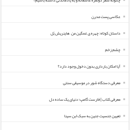
چگونه سفر دونفره عاشقانه و به یادماندنی داشته باشیم؟
عکاسی پست مدرن
داستان کوتاه: چهره ی غمگین من – هاینریش بُل
چشم زخم
آیا امکان بارداری بدون دخول وجود دارد؟
معرفی دستگاه شور در موسیقی سنتی
معرفی کتاب | فارست گامپ؛ دنیای یک ساده دل
تعیین جنسیت جنین به سبک ابن سینا