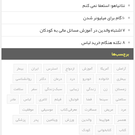
نتانیاهو: استعفا نمی کنم
۱۰ گام برای میلیونر شدن
۷ اشتباه والدین در آموزش مسائل مالی به کودکان
۸ نکته هنگام خرید لباس
برچسب‌ها
آرامش
آمریکا
آموزش
ازدواج
استرس
ایران
بیمار
بیماری
خانواده
خودرو
درد
درمان
دکتر
روانشناسی
زمستان
زن
زندگی
زیبایی
سبک زندگی
سفر
سلامت
سلامتی
سینما
فضا
فوتبال
فیلم
لاغری
لباس
مادر
مرد
مریض
مسافرت
معرفی کتاب
موسیقی
موفقیت
همسر
هواپیما
والدین
ورزش
ویتامین
پدر
پزشکی
کتاب
کتابخوانی
کودک