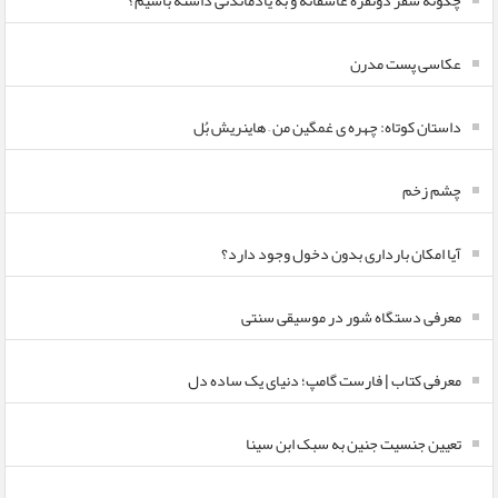
چگونه سفر دونفره عاشقانه و به یادماندنی داشته باشیم؟
عکاسی پست مدرن
داستان کوتاه: چهره ی غمگین من – هاینریش بُل
چشم زخم
آیا امکان بارداری بدون دخول وجود دارد؟
معرفی دستگاه شور در موسیقی سنتی
معرفی کتاب | فارست گامپ؛ دنیای یک ساده دل
تعیین جنسیت جنین به سبک ابن سینا