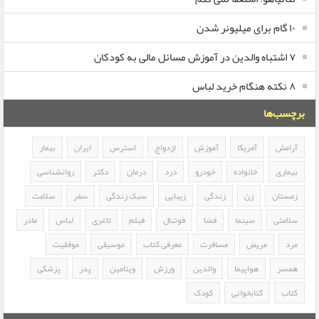
۱۰ گام برای میلیونر شدن
۷ اشتباه والدین در آموزش مسائل مالی به کودکان
۸ نکته هنگام خرید لباس
برچسب‌ها
آرامش
آمریکا
آموزش
ازدواج
استرس
ایران
بیمار
بیماری
خانواده
خودرو
درد
درمان
دکتر
روانشناسی
زمستان
زن
زندگی
زیبایی
سبک زندگی
سفر
سلامت
سلامتی
سینما
فضا
فوتبال
فیلم
لاغری
لباس
مادر
مرد
مریض
مسافرت
معرفی کتاب
موسیقی
موفقیت
همسر
هواپیما
والدین
ورزش
ویتامین
پدر
پزشکی
کتاب
کتابخوانی
کودک