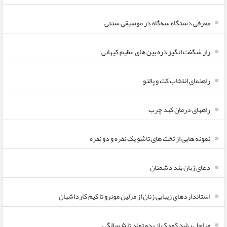
معرفی دستگاه سه‌گاه در موسیقی سنتی
راز شگفت انگیز ذره بین های عظیم کیهانی
راهنمای انتخاب کت و پالتو
راههای درمان کبد چرب
نمونه هایی از تخت های تاشو یک نفره و دو نفره
دعای زبان بند دشمنان
استانداردهای زیبایی زنان از مرلین مونرو تا کیم کارداشیان
مراحل رشد کودک از بدو تولد تا ۵ سالگی