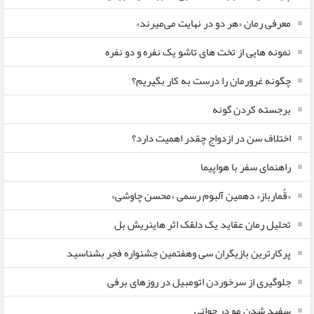
معرفی رمان «هر دو در نهایت می‌میرند»
نمونه هایی از تخت های تاشو یک نفره و دو نفره
چگونه غرورمان را درست به کار بگیریم؟
برجسته کردن گونه
اختلاف سن در ازدواج چقدر اهمیت دارد؟
راهنمای سفر با هواپیما
«قُمارباز» دهمین آلبوم رسمی «محسن چاوشی»
تحلیل رمان عقاید یک دلقک اثر هاینریش بل
پرکارترین بازیگران سی وهفتمین جشنواره فجر بشناسید
جلوگیری از سرخوردن اتومبیل در روزهای برفی
سفید شدن مو در جوانی