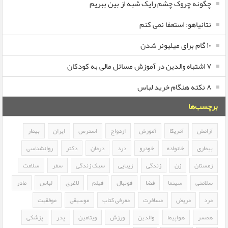
چگونه چروک چشم رایک شبه از بین ببریم
نتانیاهو: استعفا نمی کنم
۱۰ گام برای میلیونر شدن
۷ اشتباه والدین در آموزش مسائل مالی به کودکان
۸ نکته هنگام خرید لباس
برچسب‌ها
آرامش
آمریکا
آموزش
ازدواج
استرس
ایران
بیمار
بیماری
خانواده
خودرو
درد
درمان
دکتر
روانشناسی
زمستان
زن
زندگی
زیبایی
سبک زندگی
سفر
سلامت
سلامتی
سینما
فضا
فوتبال
فیلم
لاغری
لباس
مادر
مرد
مریض
مسافرت
معرفی کتاب
موسیقی
موفقیت
همسر
هواپیما
والدین
ورزش
ویتامین
پدر
پزشکی