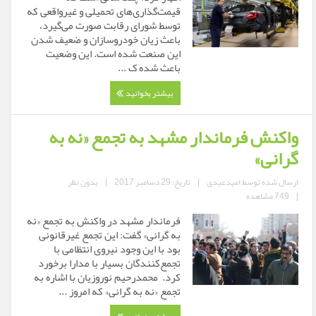
قیمت‌گذاری‌های تحمیلی و غیرواقعی که
توسط شورای رقابت صورت می‌گیرد،
باعث زیان خودروسازان و ضعیف شدن
این صنعت شده است. این وضعیت
باعث شده ک ...
بیشتر بخوانید
واکنش فرماندار مشهد به تجمع «نه به
گرانی»
ارسال شده توسط
امیدعبدی
|
تاریخ: 29 دسامبر 2017
|
بدون نظر
|
749 مشاهده
فرماندار مشهد در واکنش به تجمع «نه
به گرانی» گفت: این تجمع غیرقانونی
بود با این وجود نیروی انتظامی با
تجمع‌کنندگان بسیار با مدارا برخورد
کرد. محمدرحیم نوروزیان با اشاره به
تجمع «نه به گرانی» که امروز ...