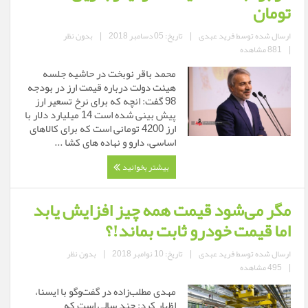
تومان
ارسال شده توسط
فرید عبدی
|
تاریخ: 05 دسامبر 2018
|
بدون نظر
|
881 مشاهده
محمد باقر نوبخت در حاشیه جلسه
هیئت دولت درباره قیمت ارز در بودجه
98 گفت: انچه که برای نرخ تسعیر ارز
پیش بینی شده است 14 میلیارد دلار با
ارز 4200 تومانی است که­ برای کالاهای
اساسی، دارو و نهاده های کشا ...
بیشتر بخوانید
مگر می‌شود قیمت همه چیز افزایش یابد
اما قیمت خودرو ثابت بماند!؟
ارسال شده توسط
فرید عبدی
|
تاریخ: 10 نوامبر 2018
|
بدون نظر
|
495 مشاهده
مهدی مطلب‌زاده در گفت‌وگو با ایسنا،
اظهار کرد: چند سالی است که