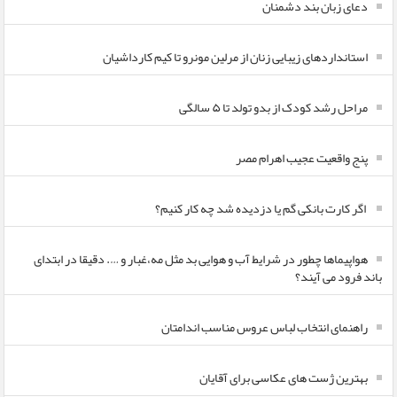
دعای زبان بند دشمنان
استانداردهای زیبایی زنان از مرلین مونرو تا کیم کارداشیان
مراحل رشد کودک از بدو تولد تا ۵ سالگی
پنج واقعیت عجیب اهرام مصر
اگر کارت بانکی گم یا دزدیده شد چه کار کنیم؟
هواپیماها چطور در شرایط آب و هوایی بد مثل مه،غبار و …. دقیقا در ابتدای
باند فرود می آیند؟
راهنمای انتخاب لباس عروس مناسب اندامتان
بهترین ژست های عکاسی برای آقایان