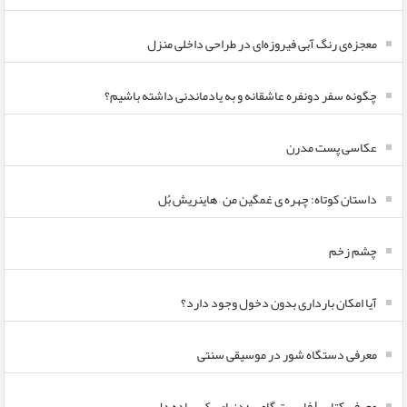
معجزه‌ی رنگ آبی فیروزه‌ای در طراحی داخلی منزل
چگونه سفر دونفره عاشقانه و به یادماندنی داشته باشیم؟
عکاسی پست مدرن
داستان کوتاه: چهره ی غمگین من – هاینریش بُل
چشم زخم
آیا امکان بارداری بدون دخول وجود دارد؟
معرفی دستگاه شور در موسیقی سنتی
معرفی کتاب | فارست گامپ؛ دنیای یک ساده دل