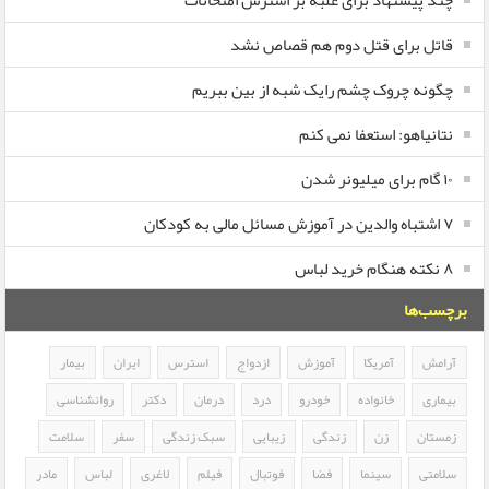
چند پیشنهاد برای غلبه بر استرس امتحانات
قاتل برای قتل دوم هم قصاص نشد
چگونه چروک چشم رایک شبه از بین ببریم
نتانیاهو: استعفا نمی کنم
۱۰ گام برای میلیونر شدن
۷ اشتباه والدین در آموزش مسائل مالی به کودکان
۸ نکته هنگام خرید لباس
برچسب‌ها
آرامش
آمریکا
آموزش
ازدواج
استرس
ایران
بیمار
بیماری
خانواده
خودرو
درد
درمان
دکتر
روانشناسی
زمستان
زن
زندگی
زیبایی
سبک زندگی
سفر
سلامت
سلامتی
سینما
فضا
فوتبال
فیلم
لاغری
لباس
مادر