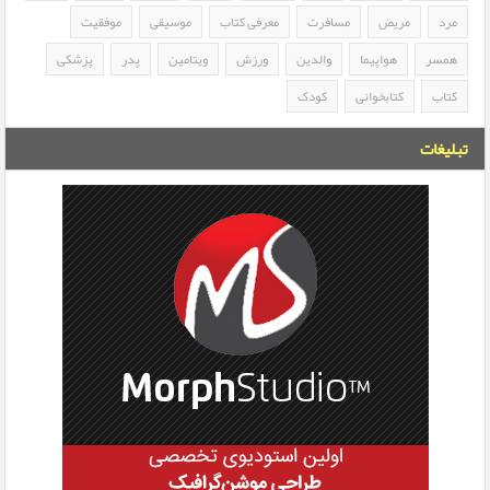
مرد
مریض
مسافرت
معرفی کتاب
موسیقی
موفقیت
همسر
هواپیما
والدین
ورزش
ویتامین
پدر
پزشکی
کتاب
کتابخوانی
کودک
تبلیغات