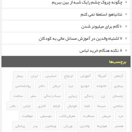
چگونه چروک چشم رایک شبه از بین ببریم
نتانیاهو: استعفا نمی کنم
۱۰ گام برای میلیونر شدن
۷ اشتباه والدین در آموزش مسائل مالی به کودکان
۸ نکته هنگام خرید لباس
برچسب‌ها
آرامش
آمریکا
آموزش
ازدواج
استرس
ایران
بیمار
بیماری
خانواده
خودرو
درد
درمان
دکتر
روانشناسی
زمستان
زن
زندگی
زیبایی
سبک زندگی
سفر
سلامت
سلامتی
سینما
فضا
فوتبال
فیلم
لاغری
لباس
مادر
مرد
مریض
مسافرت
معرفی کتاب
موسیقی
موفقیت
همسر
هواپیما
والدین
ورزش
ویتامین
پدر
پزشکی