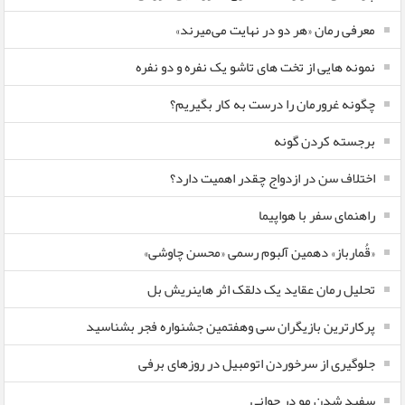
معرفی رمان «هر دو در نهایت می‌میرند»
نمونه هایی از تخت های تاشو یک نفره و دو نفره
چگونه غرورمان را درست به کار بگیریم؟
برجسته کردن گونه
اختلاف سن در ازدواج چقدر اهمیت دارد؟
راهنمای سفر با هواپیما
«قُمارباز» دهمین آلبوم رسمی «محسن چاوشی»
تحلیل رمان عقاید یک دلقک اثر هاینریش بل
پرکارترین بازیگران سی وهفتمین جشنواره فجر بشناسید
جلوگیری از سرخوردن اتومبیل در روزهای برفی
سفید شدن مو در جوانی