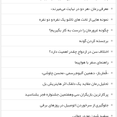
معرفی رمان «هر دو در نهایت می‌میرند»
نمونه هایی از تخت های تاشو یک نفره و دو نفره
چگونه غرورمان را درست به کار بگیریم؟
برجسته کردن گونه
اختلاف سن در ازدواج چقدر اهمیت دارد؟
راهنمای سفر با هواپیما
«قُمارباز» دهمین آلبوم رسمی «محسن چاوشی»
تحلیل رمان عقاید یک دلقک اثر هاینریش بل
پرکارترین بازیگران سی وهفتمین جشنواره فجر بشناسید
جلوگیری از سرخوردن اتومبیل در روزهای برفی
سفید شدن مو در جوانی