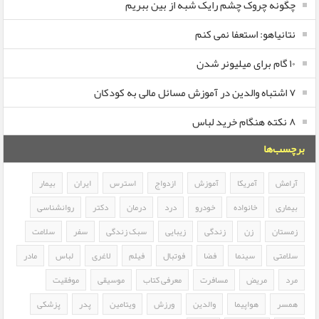
چگونه چروک چشم رایک شبه از بین ببریم
نتانیاهو: استعفا نمی کنم
۱۰ گام برای میلیونر شدن
۷ اشتباه والدین در آموزش مسائل مالی به کودکان
۸ نکته هنگام خرید لباس
برچسب‌ها
آرامش
آمریکا
آموزش
ازدواج
استرس
ایران
بیمار
بیماری
خانواده
خودرو
درد
درمان
دکتر
روانشناسی
زمستان
زن
زندگی
زیبایی
سبک زندگی
سفر
سلامت
سلامتی
سینما
فضا
فوتبال
فیلم
لاغری
لباس
مادر
مرد
مریض
مسافرت
معرفی کتاب
موسیقی
موفقیت
همسر
هواپیما
والدین
ورزش
ویتامین
پدر
پزشکی