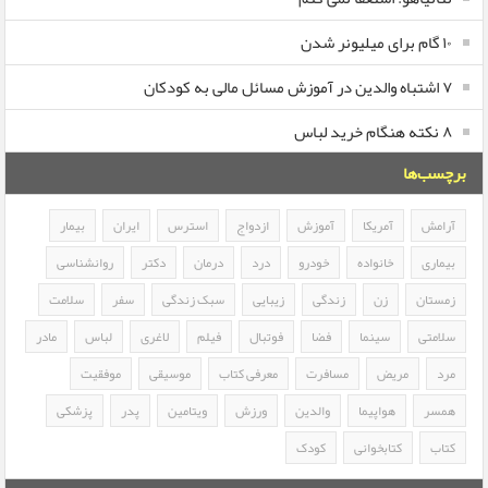
۱۰ گام برای میلیونر شدن
۷ اشتباه والدین در آموزش مسائل مالی به کودکان
۸ نکته هنگام خرید لباس
برچسب‌ها
آرامش
آمریکا
آموزش
ازدواج
استرس
ایران
بیمار
بیماری
خانواده
خودرو
درد
درمان
دکتر
روانشناسی
زمستان
زن
زندگی
زیبایی
سبک زندگی
سفر
سلامت
سلامتی
سینما
فضا
فوتبال
فیلم
لاغری
لباس
مادر
مرد
مریض
مسافرت
معرفی کتاب
موسیقی
موفقیت
همسر
هواپیما
والدین
ورزش
ویتامین
پدر
پزشکی
کتاب
کتابخوانی
کودک