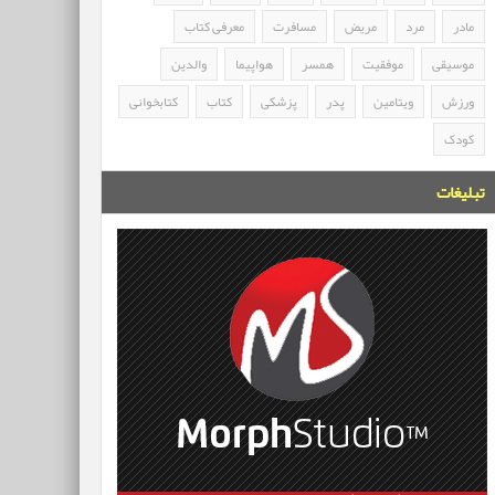
مادر
مرد
مریض
مسافرت
معرفی کتاب
موسیقی
موفقیت
همسر
هواپیما
والدین
ورزش
ویتامین
پدر
پزشکی
کتاب
کتابخوانی
کودک
تبلیغات