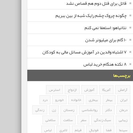
قاتل برای قتل دوم هم قصاص نشد
چگونه چروک چشم رایک شبه از بین ببریم
نتانیاهو: استعفا نمی کنم
۱۰ گام برای میلیونر شدن
۷ اشتباه والدین در آموزش مسائل مالی به کودکان
۸ نکته هنگام خرید لباس
برچسب‌ها
آرامش
آمریکا
آموزش
ازدواج
استرس
ایران
بیمار
بیماری
خانواده
خودرو
درد
درمان
دکتر
روانشناسی
زمستان
زن
زندگی
زیبایی
سبک زندگی
سفر
سلامت
سلامتی
سینما
فضا
فوتبال
فیلم
لاغری
لباس