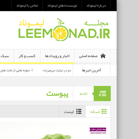
درباره لیموناد
نویسنده های لیموناد
تماس با لیموناد
صفحه اصلی
اخبار و رویدادها
کسب و کار
سبک ز
آخرین خبرها
معرفی رمان «هر دو در نهایت می‌میرند»
نمونه هایی از تخت های تاشو یک نفره و 
پرکارترین بازیگران سی وهفتمین جشنواره فجر بشناسید
یبوست
خانه
شبکه
لیست