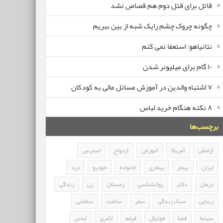
قاتل برای قتل دوم هم قصاص نشد
چگونه چروک چشم رایک شبه از بین ببریم
نتانیاهو: استعفا نمی کنم
۱۰ گام برای میلیونر شدن
۷ اشتباه والدین در آموزش مسائل مالی به کودکان
۸ نکته هنگام خرید لباس
برچسب‌ها
آرامش
آمریکا
آموزش
ازدواج
استرس
ایران
بیمار
بیماری
خانواده
خودرو
درد
درمان
دکتر
روانشناسی
زمستان
زن
زندگی
زیبایی
سبک زندگی
سفر
سلامت
سلامتی
سینما
فضا
فوتبال
فیلم
لاغری
لباس