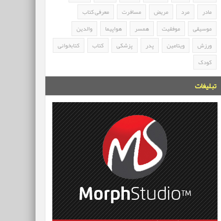
مادر
مرد
مریض
مسافرت
معرفی کتاب
موسیقی
موفقیت
همسر
هواپیما
والدین
ورزش
ویتامین
پدر
پزشکی
کتاب
کتابخوانی
کودک
تبلیغات