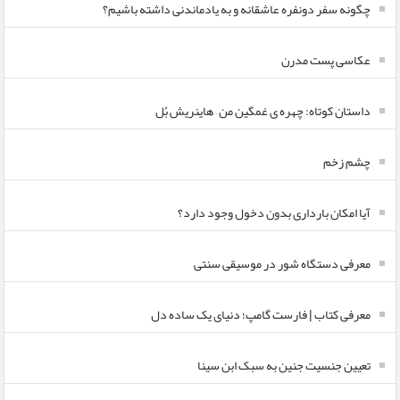
چگونه سفر دونفره عاشقانه و به یادماندنی داشته باشیم؟
عکاسی پست مدرن
داستان کوتاه: چهره ی غمگین من – هاینریش بُل
چشم زخم
آیا امکان بارداری بدون دخول وجود دارد؟
معرفی دستگاه شور در موسیقی سنتی
معرفی کتاب | فارست گامپ؛ دنیای یک ساده دل
تعیین جنسیت جنین به سبک ابن سینا