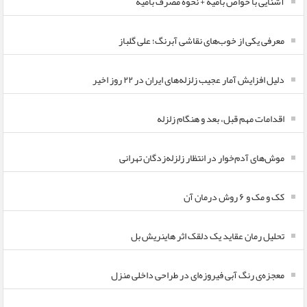
آشنایی با خواص بامیه + نحوه مصرف بامیه
معرفی یکی از خوب‌های نقاشی آبرنگ؛ علی گلباز
دلیل افزایش آمار عجیب زلزله‌های ایران در ۲۲ روز اخیر
اقدامات مهم قبل، بعد و هنگام زلزله
موش‌های آدم‌خوار در انتظار زلزله‌زدگان تهرانی
کک و مک و ۶ روش درمان آن
تحلیل رمان عقاید یک دلقک اثر هاینریش بل
معجزه‌ی رنگ آبی فیروزه‌ای در طراحی داخلی منزل