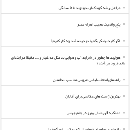
مراحل رشد کودک از بدو تولد تا ۵ سالگی
پنج واقعیت عجیب اهرام مصر
اگر کارت بانکی گم یا دزدیده شد چه کار کنیم؟
هواپیماها چطور در شرایط آب و هوایی بد مثل مه،غبار و …. دقیقا در ابتدای
باند فرود می آیند؟
راهنمای انتخاب لباس عروس مناسب اندامتان
بهترین ژست های عکاسی برای آقایان
عملکرد قهرمانان یورو در جام جهانی
رازهای مهم افراد خوشحال که به کسی نمیگویند!