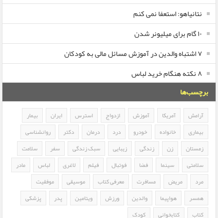
نتانیاهو: استعفا نمی کنم
۱۰ گام برای میلیونر شدن
۷ اشتباه والدین در آموزش مسائل مالی به کودکان
۸ نکته هنگام خرید لباس
برچسب‌ها
آرامش
آمریکا
آموزش
ازدواج
استرس
ایران
بیمار
بیماری
خانواده
خودرو
درد
درمان
دکتر
روانشناسی
زمستان
زن
زندگی
زیبایی
سبک زندگی
سفر
سلامت
سلامتی
سینما
فضا
فوتبال
فیلم
لاغری
لباس
مادر
مرد
مریض
مسافرت
معرفی کتاب
موسیقی
موفقیت
همسر
هواپیما
والدین
ورزش
ویتامین
پدر
پزشکی
کتاب
کتابخوانی
کودک