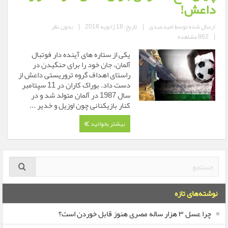
داعش!
ارسال شده توسط
امیدعبدی
|
تاریخ: 18 ژانویه 2018
|
بدون نظر
|
862 مشاهده
یکی از ستاره های آینده دار فوتبال
آلمان، جان خود را برای حنگیدن در
راستای اهداف گروه تروریستی داعش از
دست داد. بوراک کاران در 11 سپتامبر
سال 1987 در آلمان متولد شد و در
کنار بازیکنانی چون اوزیل و خدیر ...
بیشتر بخوانید
نوشته‌های تازه
چرا عسل ۳ هزار ساله‌ مصری هنوز قابل خوردن است؟