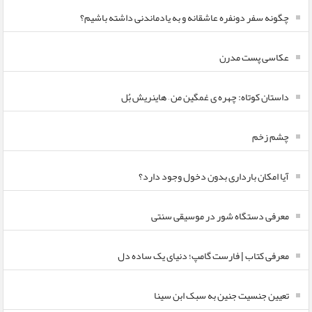
چگونه سفر دونفره عاشقانه و به یادماندنی داشته باشیم؟
عکاسی پست مدرن
داستان کوتاه: چهره ی غمگین من – هاینریش بُل
چشم زخم
آیا امکان بارداری بدون دخول وجود دارد؟
معرفی دستگاه شور در موسیقی سنتی
معرفی کتاب | فارست گامپ؛ دنیای یک ساده دل
تعیین جنسیت جنین به سبک ابن سینا