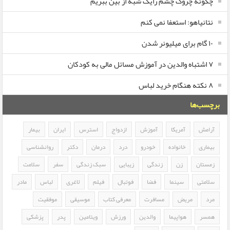
چگونه چروک چشم رایک شبه از بین ببریم
نتانیاهو: استعفا نمی کنم
۱۰ گام برای میلیونر شدن
۷ اشتباه والدین در آموزش مسائل مالی به کودکان
۸ نکته هنگام خرید لباس
برچسب‌ها
آرامش
آمریکا
آموزش
ازدواج
استرس
ایران
بیمار
بیماری
خانواده
خودرو
درد
درمان
دکتر
روانشناسی
زمستان
زن
زندگی
زیبایی
سبک زندگی
سفر
سلامت
سلامتی
سینما
فضا
فوتبال
فیلم
لاغری
لباس
مادر
مرد
مریض
مسافرت
معرفی کتاب
موسیقی
موفقیت
همسر
هواپیما
والدین
ورزش
ویتامین
پدر
پزشکی