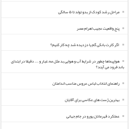
مراحل رشد کودک از بدو تولد تا ۵ سالگی
پنج واقعیت عجیب اهرام مصر
اگر کارت بانکی گم یا دزدیده شد چه کار کنیم؟
هواپیماها چطور در شرایط آب و هوایی بد مثل مه،غبار و …. دقیقا در ابتدای
باند فرود می آیند؟
راهنمای انتخاب لباس عروس مناسب اندامتان
بهترین ژست های عکاسی برای آقایان
عملکرد قهرمانان یورو در جام جهانی