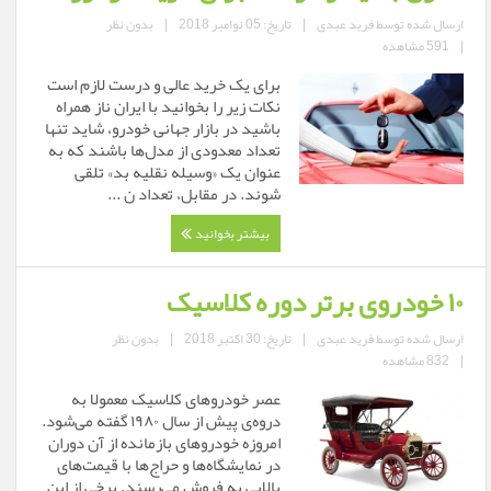
ارسال شده توسط
فرید عبدی
|
تاریخ: 05 نوامبر 2018
|
بدون نظر
|
591 مشاهده
برای یک خرید عالی و درست لازم است
نکات زیر را بخوانید با ایران ناز همراه
باشید در بازار جهانی خودرو، شاید تنها
تعداد معدودی از مدل‌ها باشند که به
عنوان یک «وسیله نقلیه بد» تلقی
شوند. در مقابل، تعداد ن ...
بیشتر بخوانید
۱۰ خودروی برتر دوره‌ کلاسیک
ارسال شده توسط
فرید عبدی
|
تاریخ: 30 اکتبر 2018
|
بدون نظر
|
832 مشاهده
عصر خودروهای کلاسیک معمولا به
دروه‌ی پیش از سال ۱۹۸۰ گفته می‌شود.
امروزه خودروهای بازمانده از آن دوران
در نمایشگاه‌ها و حراج‌ها با قیمت‌های
بالایی به فروش می‌رسند. برخی از این