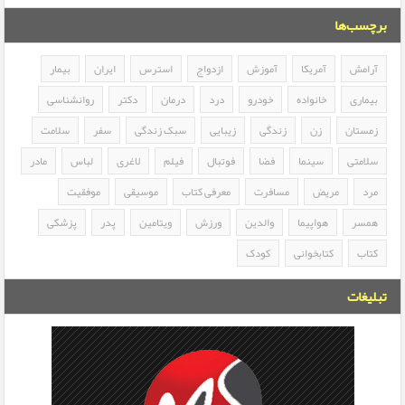
برچسب‌ها
آرامش
آمریکا
آموزش
ازدواج
استرس
ایران
بیمار
بیماری
خانواده
خودرو
درد
درمان
دکتر
روانشناسی
زمستان
زن
زندگی
زیبایی
سبک زندگی
سفر
سلامت
سلامتی
سینما
فضا
فوتبال
فیلم
لاغری
لباس
مادر
مرد
مریض
مسافرت
معرفی کتاب
موسیقی
موفقیت
همسر
هواپیما
والدین
ورزش
ویتامین
پدر
پزشکی
کتاب
کتابخوانی
کودک
تبلیغات