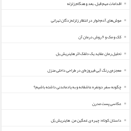
اقدامات مهم قبل، بعد و هنگام زلزله
موش‌های آدم‌خوار در انتظار زلزله‌زدگان تهرانی
کک و مک و ۶ روش درمان آن
تحلیل رمان عقاید یک دلقک اثر هاینریش بل
معجزه‌ی رنگ آبی فیروزه‌ای در طراحی داخلی منزل
چگونه سفر دونفره عاشقانه و به یادماندنی داشته باشیم؟
عکاسی پست مدرن
داستان کوتاه: چهره ی غمگین من – هاینریش بُل