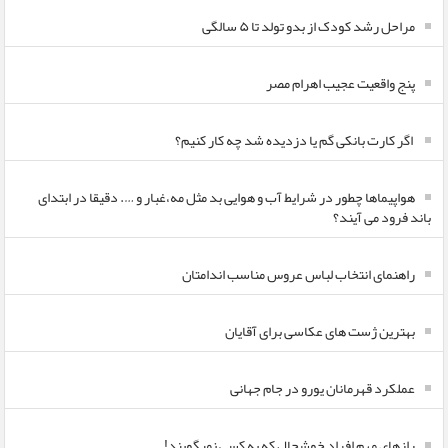
مراحل رشد کودک از بدو تولد تا ۵ سالگی
پنج واقعیت عجیب اهرام مصر
اگر کارت بانکی گم یا دزدیده شد چه کار کنیم؟
هواپیماها چطور در شرایط آب و هوایی بد مثل مه،غبار و …. دقیقا در ابتدای
باند فرود می آیند؟
راهنمای انتخاب لباس عروس مناسب اندامتان
بهترین ژست های عکاسی برای آقایان
عملکرد قهرمانان یورو در جام جهانی
رازهای مهم افراد خوشحال که به کسی نمیگویند!