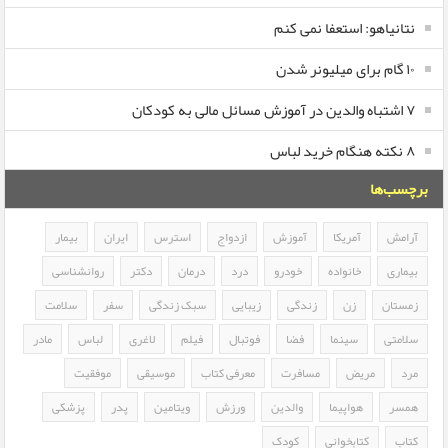
نتانیاهو: استعفا نمی کنم
۱۰ گام برای میلیونر شدن
۷ اشتباه والدین در آموزش مسائل مالی به کودکان
۸ نکته هنگام خرید لباس
برچسب‌ها
آرامش
آمریکا
آموزش
ازدواج
استرس
ایران
بیمار
بیماری
خانواده
خودرو
درد
درمان
دکتر
روانشناسی
زمستان
زن
زندگی
زیبایی
سبک زندگی
سفر
سلامت
سلامتی
سینما
فضا
فوتبال
فیلم
لاغری
لباس
مادر
مرد
مریض
مسافرت
معرفی کتاب
موسیقی
موفقیت
همسر
هواپیما
والدین
ورزش
ویتامین
پدر
پزشکی
کتاب
کتابخوانی
کودک