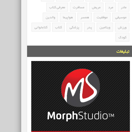
مادر
مرد
مریض
مسافرت
معرفی کتاب
موسیقی
موفقیت
همسر
هواپیما
والدین
ورزش
ویتامین
پدر
پزشکی
کتاب
کتابخوانی
کودک
تبلیغات