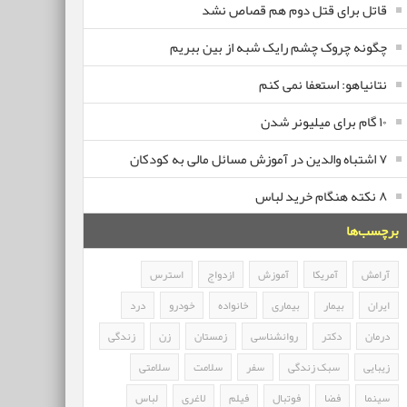
قاتل برای قتل دوم هم قصاص نشد
چگونه چروک چشم رایک شبه از بین ببریم
نتانیاهو: استعفا نمی کنم
۱۰ گام برای میلیونر شدن
۷ اشتباه والدین در آموزش مسائل مالی به کودکان
۸ نکته هنگام خرید لباس
برچسب‌ها
آرامش
آمریکا
آموزش
ازدواج
استرس
ایران
بیمار
بیماری
خانواده
خودرو
درد
درمان
دکتر
روانشناسی
زمستان
زن
زندگی
زیبایی
سبک زندگی
سفر
سلامت
سلامتی
سینما
فضا
فوتبال
فیلم
لاغری
لباس