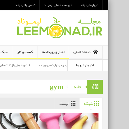
درباره لیموناد
نویسنده های لیموناد
تماس با لیموناد
صفحه اصلی
اخبار و رویدادها
کسب و کار
سبک ز
آخرین خبرها
معرفی رمان «هر دو در نهایت می‌میرند»
نمونه هایی از تخت های تاشو یک نفره و 
پرکارترین بازیگران سی وهفتمین جشنواره فجر بشناسید
gym
خانه
شبکه
لیست