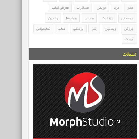
مادر
مرد
مریض
مسافرت
معرفی کتاب
موسیقی
موفقیت
همسر
هواپیما
والدین
ورزش
ویتامین
پدر
پزشکی
کتاب
کتابخوانی
کودک
تبلیغات