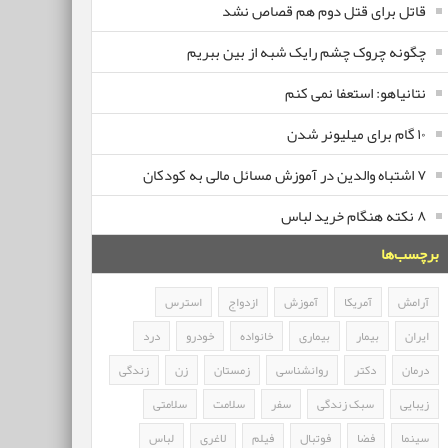
قاتل برای قتل دوم هم قصاص نشد
چگونه چروک چشم رایک شبه از بین ببریم
نتانیاهو: استعفا نمی کنم
۱۰ گام برای میلیونر شدن
۷ اشتباه والدین در آموزش مسائل مالی به کودکان
۸ نکته هنگام خرید لباس
برچسب‌ها
آرامش
آمریکا
آموزش
ازدواج
استرس
ایران
بیمار
بیماری
خانواده
خودرو
درد
درمان
دکتر
روانشناسی
زمستان
زن
زندگی
زیبایی
سبک زندگی
سفر
سلامت
سلامتی
سینما
فضا
فوتبال
فیلم
لاغری
لباس