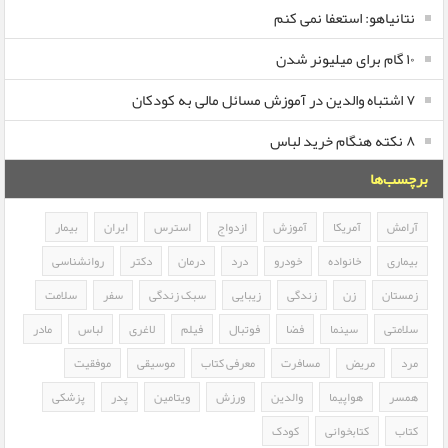
نتانیاهو: استعفا نمی کنم
۱۰ گام برای میلیونر شدن
۷ اشتباه والدین در آموزش مسائل مالی به کودکان
۸ نکته هنگام خرید لباس
برچسب‌ها
آرامش
آمریکا
آموزش
ازدواج
استرس
ایران
بیمار
بیماری
خانواده
خودرو
درد
درمان
دکتر
روانشناسی
زمستان
زن
زندگی
زیبایی
سبک زندگی
سفر
سلامت
سلامتی
سینما
فضا
فوتبال
فیلم
لاغری
لباس
مادر
مرد
مریض
مسافرت
معرفی کتاب
موسیقی
موفقیت
همسر
هواپیما
والدین
ورزش
ویتامین
پدر
پزشکی
کتاب
کتابخوانی
کودک