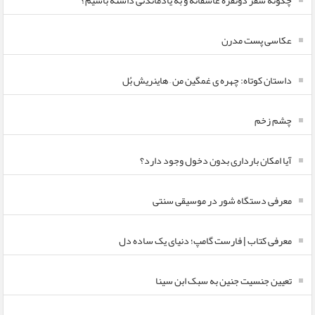
چگونه سفر دونفره عاشقانه و به یادماندنی داشته باشیم؟
عکاسی پست مدرن
داستان کوتاه: چهره ی غمگین من – هاینریش بُل
چشم زخم
آیا امکان بارداری بدون دخول وجود دارد؟
معرفی دستگاه شور در موسیقی سنتی
معرفی کتاب | فارست گامپ؛ دنیای یک ساده دل
تعیین جنسیت جنین به سبک ابن سینا