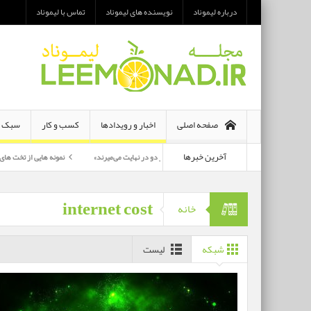
درباره لیموناد
نویسنده های لیموناد
تماس با لیموناد
صفحه اصلی
اخبار و رویدادها
کسب و کار
سبک ز
آخرین خبرها
معرفی رمان «هر دو در نهایت می‌میرند»
نمونه هایی از تخت های تاشو یک نفره و 
پرکارترین بازیگران سی وهفتمین جشنواره فجر بشناسید
internet cost
خانه
شبکه
لیست