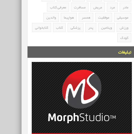
مادر
مرد
مریض
مسافرت
معرفی کتاب
موسیقی
موفقیت
همسر
هواپیما
والدین
ورزش
ویتامین
پدر
پزشکی
کتاب
کتابخوانی
کودک
تبلیغات