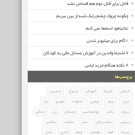
قاتل برای قتل دوم هم قصاص نشد
چگونه چروک چشم رایک شبه از بین ببریم
نتانیاهو: استعفا نمی کنم
۱۰ گام برای میلیونر شدن
۷ اشتباه والدین در آموزش مسائل مالی به کودکان
۸ نکته هنگام خرید لباس
برچسب‌ها
آرامش
آمریکا
آموزش
ازدواج
استرس
ایران
بیمار
بیماری
خانواده
خودرو
درد
درمان
دکتر
روانشناسی
زمستان
زن
زندگی
زیبایی
سبک زندگی
سفر
سلامت
سلامتی
سینما
فضا
فوتبال
فیلم
لاغری
لباس