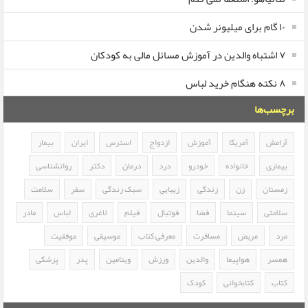
۱۰ گام برای میلیونر شدن
۷ اشتباه والدین در آموزش مسائل مالی به کودکان
۸ نکته هنگام خرید لباس
برچسب‌ها
آرامش
آمریکا
آموزش
ازدواج
استرس
ایران
بیمار
بیماری
خانواده
خودرو
درد
درمان
دکتر
روانشناسی
زمستان
زن
زندگی
زیبایی
سبک زندگی
سفر
سلامت
سلامتی
سینما
فضا
فوتبال
فیلم
لاغری
لباس
مادر
مرد
مریض
مسافرت
معرفی کتاب
موسیقی
موفقیت
همسر
هواپیما
والدین
ورزش
ویتامین
پدر
پزشکی
کتاب
کتابخوانی
کودک