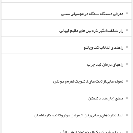
معرفی دستگاه سه‌گاه در موسیقی سنتی
راز شگفت انگیز ذره بین های عظیم کیهانی
راهنمای انتخاب کت و پالتو
راههای درمان کبد چرب
نمونه هایی از تخت های تاشو یک نفره و دو نفره
دعای زبان بند دشمنان
استانداردهای زیبایی زنان از مرلین مونرو تا کیم کارداشیان
مراحل رشد کودک از بدو تولد تا ۵ سالگی