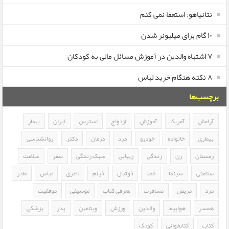
نتانیاهو: استعفا نمی کنم
۱۰ گام برای میلیونر شدن
۷ اشتباه والدین در آموزش مسائل مالی به کودکان
۸ نکته هنگام خرید لباس
برچسب‌ها
آرامش
آمریکا
آموزش
ازدواج
استرس
ایران
بیمار
بیماری
خانواده
خودرو
درد
درمان
دکتر
روانشناسی
زمستان
زن
زندگی
زیبایی
سبک زندگی
سفر
سلامت
سلامتی
سینما
فضا
فوتبال
فیلم
لاغری
لباس
مادر
مرد
مریض
مسافرت
معرفی کتاب
موسیقی
موفقیت
همسر
هواپیما
والدین
ورزش
ویتامین
پدر
پزشکی
کتاب
کتابخوانی
کودک