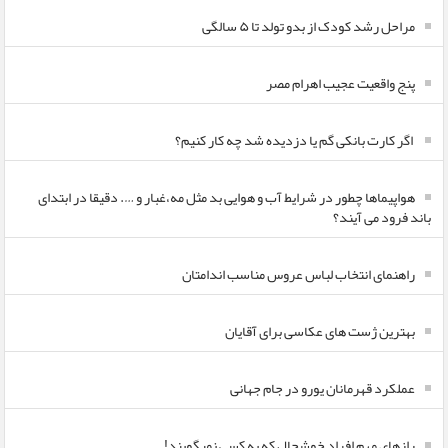
مراحل رشد کودک از بدو تولد تا ۵ سالگی
پنج واقعیت عجیب اهرام مصر
اگر کارت بانکی گم یا دزدیده شد چه کار کنیم؟
هواپیماها چطور در شرایط آب و هوایی بد مثل مه،غبار و …. دقیقا در ابتدای
باند فرود می آیند؟
راهنمای انتخاب لباس عروس مناسب اندامتان
بهترین ژست های عکاسی برای آقایان
عملکرد قهرمانان یورو در جام جهانی
رازهای مهم افراد خوشحال که به کسی نمیگویند!