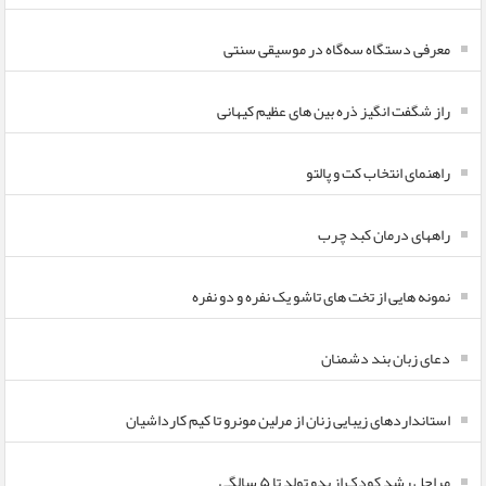
معرفی دستگاه سه‌گاه در موسیقی سنتی
راز شگفت انگیز ذره بین های عظیم کیهانی
راهنمای انتخاب کت و پالتو
راههای درمان کبد چرب
نمونه هایی از تخت های تاشو یک نفره و دو نفره
دعای زبان بند دشمنان
استانداردهای زیبایی زنان از مرلین مونرو تا کیم کارداشیان
مراحل رشد کودک از بدو تولد تا ۵ سالگی