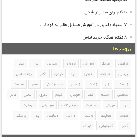
۱۰ گام برای میلیونر شدن
۷ اشتباه والدین در آموزش مسائل مالی به کودکان
۸ نکته هنگام خرید لباس
برچسب‌ها
آرامش
آمریکا
آموزش
ازدواج
استرس
ایران
بیمار
بیماری
خانواده
خودرو
درد
درمان
دکتر
روانشناسی
زمستان
زن
زندگی
زیبایی
سبک زندگی
سفر
سلامت
سلامتی
سینما
فضا
فوتبال
فیلم
لاغری
لباس
مادر
مرد
مریض
مسافرت
معرفی کتاب
موسیقی
موفقیت
همسر
هواپیما
والدین
ورزش
ویتامین
پدر
پزشکی
کتاب
کتابخوانی
کودک