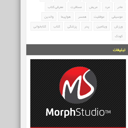
مادر
مرد
مریض
مسافرت
معرفی کتاب
موسیقی
موفقیت
همسر
هواپیما
والدین
ورزش
ویتامین
پدر
پزشکی
کتاب
کتابخوانی
کودک
تبلیغات