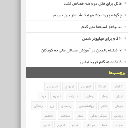
قاتل برای قتل دوم هم قصاص نشد
چگونه چروک چشم رایک شبه از بین ببریم
نتانیاهو: استعفا نمی کنم
۱۰ گام برای میلیونر شدن
۷ اشتباه والدین در آموزش مسائل مالی به کودکان
۸ نکته هنگام خرید لباس
برچسب‌ها
آرامش
آمریکا
آموزش
ازدواج
استرس
ایران
بیمار
بیماری
خانواده
خودرو
درد
درمان
دکتر
روانشناسی
زمستان
زن
زندگی
زیبایی
سبک زندگی
سفر
سلامت
سلامتی
سینما
فضا
فوتبال
فیلم
لاغری
لباس