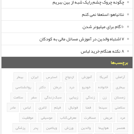
چگونه چروک چشم رایک شبه از بین ببریم
نتانیاهو: استعفا نمی کنم
۱۰ گام برای میلیونر شدن
۷ اشتباه والدین در آموزش مسائل مالی به کودکان
۸ نکته هنگام خرید لباس
برچسب‌ها
آرامش
آمریکا
آموزش
ازدواج
استرس
ایران
بیمار
بیماری
خانواده
خودرو
درد
درمان
دکتر
روانشناسی
زمستان
زن
زندگی
زیبایی
سبک زندگی
سفر
سلامت
سلامتی
سینما
فضا
فوتبال
فیلم
لاغری
لباس
مادر
مرد
مریض
مسافرت
معرفی کتاب
موسیقی
موفقیت
همسر
هواپیما
والدین
ورزش
ویتامین
پدر
پزشکی