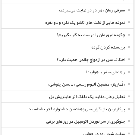
معرفی رمان «هر دو در نهایت می‌میرند»
نمونه هایی از تخت های تاشو یک نفره و دو نفره
چگونه غرورمان را درست به کار بگیریم؟
برجسته کردن گونه
اختلاف سن در ازدواج چقدر اهمیت دارد؟
راهنمای سفر با هواپیما
«قُمارباز» دهمین آلبوم رسمی «محسن چاوشی»
تحلیل رمان عقاید یک دلقک اثر هاینریش بل
پرکارترین بازیگران سی وهفتمین جشنواره فجر بشناسید
جلوگیری از سرخوردن اتومبیل در روزهای برفی
سفید شدن مو در جوانی