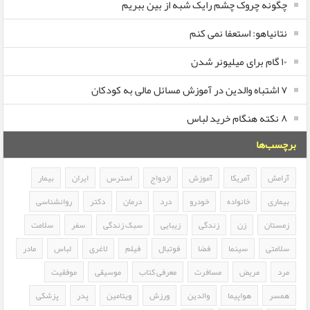
چگونه چروک چشم رایک شبه از بین ببریم
نتانیاهو: استعفا نمی کنم
۱۰ گام برای میلیونر شدن
۷ اشتباه والدین در آموزش مسائل مالی به کودکان
۸ نکته هنگام خرید لباس
برچسب‌ها
آرامش
آمریکا
آموزش
ازدواج
استرس
ایران
بیمار
بیماری
خانواده
خودرو
درد
درمان
دکتر
روانشناسی
زمستان
زن
زندگی
زیبایی
سبک زندگی
سفر
سلامت
سلامتی
سینما
فضا
فوتبال
فیلم
لاغری
لباس
مادر
مرد
مریض
مسافرت
معرفی کتاب
موسیقی
موفقیت
همسر
هواپیما
والدین
ورزش
ویتامین
پدر
پزشکی