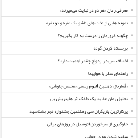
معرفی رمان «هر دو در نهایت می‌میرند»
نمونه هایی از تخت های تاشو یک نفره و دو نفره
چگونه غرورمان را درست به کار بگیریم؟
برجسته کردن گونه
اختلاف سن در ازدواج چقدر اهمیت دارد؟
راهنمای سفر با هواپیما
«قُمارباز» دهمین آلبوم رسمی «محسن چاوشی»
تحلیل رمان عقاید یک دلقک اثر هاینریش بل
پرکارترین بازیگران سی وهفتمین جشنواره فجر بشناسید
جلوگیری از سرخوردن اتومبیل در روزهای برفی
سفید شدن مو در جوانی