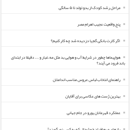
مراحل رشد کودک از بدو تولد تا ۵ سالگی
پنج واقعیت عجیب اهرام مصر
اگر کارت بانکی گم یا دزدیده شد چه کار کنیم؟
هواپیماها چطور در شرایط آب و هوایی بد مثل مه،غبار و …. دقیقا در ابتدای
باند فرود می آیند؟
راهنمای انتخاب لباس عروس مناسب اندامتان
بهترین ژست های عکاسی برای آقایان
عملکرد قهرمانان یورو در جام جهانی
رازهای مهم افراد خوشحال که به کسی نمیگویند!