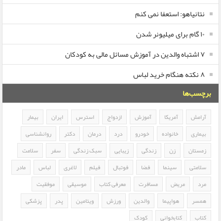
نتانیاهو: استعفا نمی کنم
۱۰ گام برای میلیونر شدن
۷ اشتباه والدین در آموزش مسائل مالی به کودکان
۸ نکته هنگام خرید لباس
برچسب‌ها
آرامش
آمریکا
آموزش
ازدواج
استرس
ایران
بیمار
بیماری
خانواده
خودرو
درد
درمان
دکتر
روانشناسی
زمستان
زن
زندگی
زیبایی
سبک زندگی
سفر
سلامت
سلامتی
سینما
فضا
فوتبال
فیلم
لاغری
لباس
مادر
مرد
مریض
مسافرت
معرفی کتاب
موسیقی
موفقیت
همسر
هواپیما
والدین
ورزش
ویتامین
پدر
پزشکی
کتاب
کتابخوانی
کودک