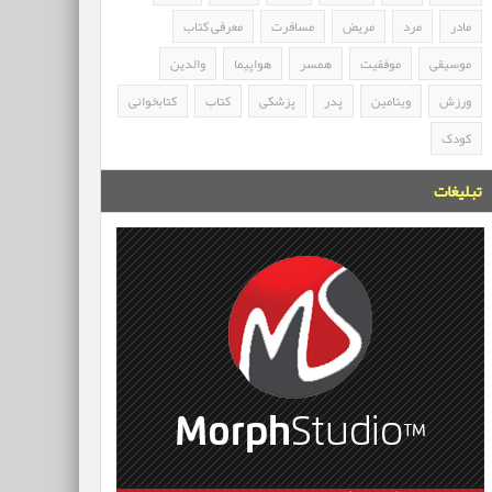
مادر
مرد
مریض
مسافرت
معرفی کتاب
موسیقی
موفقیت
همسر
هواپیما
والدین
ورزش
ویتامین
پدر
پزشکی
کتاب
کتابخوانی
کودک
تبلیغات