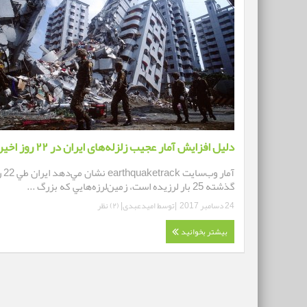
دلیل افزایش آمار عجیب زلزله‌های ایران در ۲۲ روز اخیر
آمار وب‌سايت k
گذشته 25 بار لرزيده‌ است، زمين‌لرزه‌هايي كه بزرگ ...
24 دسامبر 2017
|توسط
امیدعبدی
|
(۲) نظر
بیشتر بخوانید