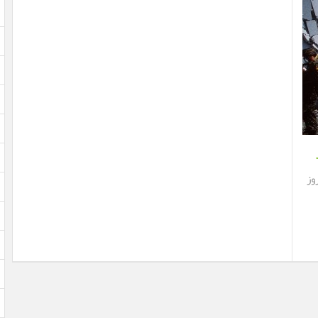
earthquaketrac نشان مي‌دهد ايران طي 22 روز