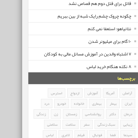
قاتل برای قتل دوم هم قصاص نشد
چگونه چروک چشم رایک شبه از بین ببریم
نتانیاهو: استعفا نمی کنم
۱۰ گام برای میلیونر شدن
۷ اشتباه والدین در آموزش مسائل مالی به کودکان
۸ نکته هنگام خرید لباس
برچسب‌ها
آرامش
آمریکا
آموزش
ازدواج
استرس
ایران
بیمار
بیماری
خانواده
خودرو
درد
درمان
دکتر
روانشناسی
زمستان
زن
زندگی
زیبایی
سبک زندگی
سفر
سلامت
سلامتی
سینما
فضا
فوتبال
فیلم
لاغری
لباس