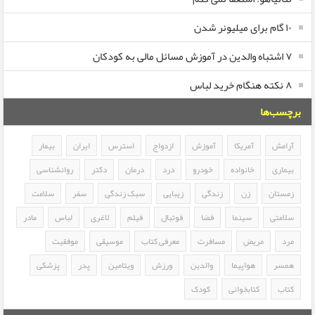
۱۰ گام برای میلیونر شدن
۷ اشتباه والدین در آموزش مسائل مالی به کودکان
۸ نکته هنگام خرید لباس
برچسب‌ها
آرامش
آمریکا
آموزش
ازدواج
استرس
ایران
بیمار
بیماری
خانواده
خودرو
درد
درمان
دکتر
روانشناسی
زمستان
زن
زندگی
زیبایی
سبک زندگی
سفر
سلامت
سلامتی
سینما
فضا
فوتبال
فیلم
لاغری
لباس
مادر
مرد
مریض
مسافرت
معرفی کتاب
موسیقی
موفقیت
همسر
هواپیما
والدین
ورزش
ویتامین
پدر
پزشکی
کتاب
کتابخوانی
کودک