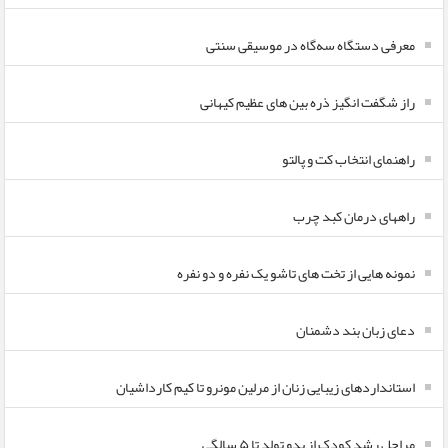
معرفی دستگاه سه‌گاه در موسیقی سنتی
راز شگفت انگیز ذره بین های عظیم کیهانی
راهنمای انتخاب کت و پالتو
راههای درمان کبد چرب
نمونه هایی از تخت های تاشو یک نفره و دو نفره
دعای زبان بند دشمنان
استانداردهای زیبایی زنان از مرلین مونرو تا کیم کارداشیان
مراحل رشد کودک از بدو تولد تا ۵ سالگی