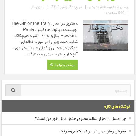
ارسال شده توسط
امیدعبدی
|
تاریخ: 22 نوامبر 2017
|
بدون نظر
|
966 مشاهده
دختری در قطار – The Girl on the Train
نویسنده: پائولا هاوکینز – Paula
Hawkins سال: ۲۰۱۵ آلفرد هیچکاک
شاید همه چیز را در مورد خطاهای
ممکن در حدس و گمان هایمان در مورد
آنچه از پنجره ای می بینیم گ ...
بیشتر بخوانید
نوشته‌های تازه
چرا عسل ۳ هزار ساله‌ مصری هنوز قابل خوردن است؟
معرفی رمان «هر دو در نهایت می‌میرند»