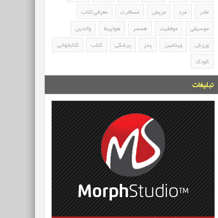
مادر
مرد
مریض
مسافرت
معرفی کتاب
موسیقی
موفقیت
همسر
هواپیما
والدین
ورزش
ویتامین
پدر
پزشکی
کتاب
کتابخوانی
کودک
تبلیغات