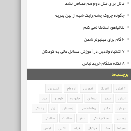
قاتل برای قتل دوم هم قصاص نشد
چگونه چروک چشم رایک شبه از بین ببریم
نتانیاهو: استعفا نمی کنم
۱۰ گام برای میلیونر شدن
۷ اشتباه والدین در آموزش مسائل مالی به کودکان
۸ نکته هنگام خرید لباس
برچسب‌ها
آرامش
آمریکا
آموزش
ازدواج
استرس
ایران
بیمار
بیماری
خانواده
خودرو
درد
درمان
دکتر
روانشناسی
زمستان
زن
زندگی
زیبایی
سبک زندگی
سفر
سلامت
سلامتی
سینما
فضا
فوتبال
فیلم
لاغری
لباس