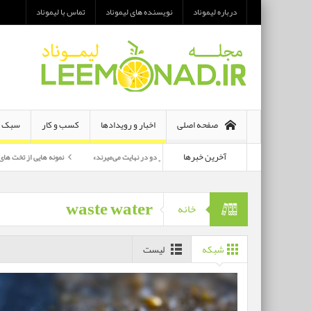
درباره لیموناد
نویسنده های لیموناد
تماس با لیموناد
صفحه اصلی
اخبار و رویدادها
کسب و کار
سبک ز
آخرین خبرها
معرفی رمان «هر دو در نهایت می‌میرند»
نمونه هایی از تخت های تاشو یک نفره و 
پرکارترین بازیگران سی وهفتمین جشنواره فجر بشناسید
waste water
خانه
شبکه
لیست