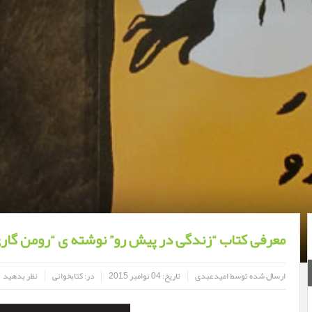
معرفی کتاب “زندگی در پیش رو” نوشته ی “رومن گار
ارسال شده توسط
امیدعبدی
تاریخ:
04 نوامبر 2015
در:
کتابخوانی
نظر بدهید