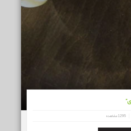
ی”
1295 مشاهده