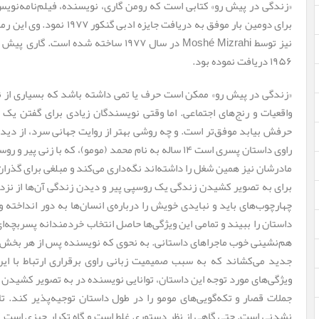
«زندگی در پیش رو» کتابی است که رومن گاری، نویسنده، فیلم‌نامه‌نویس
برای دومین بار موفق به دریاف
نیز توسط
Moshé Mizrahi
در سال ۱۹۷۷ ساخته شده ‌است. گاری
۱۹۵۶ دریافت نموده بود.
«زندگی در پیش رو» ممکن است حرف یا تمی داشته باشد که بسیاری از نو
واقعیات و رنج‌های اجتماعی. اما وقتی نویسندگان زیادی برای گفتن یک
حرفش بیابد موفق‌تر است. و چه روشی بهتر از روایت جهانی سرد، از دید
راوی داستان پسری است ۱۴ ساله به نام محمد (مومو)، که با
مادرشان نیز همین شغل را داشته‌اند نگه‌داری می‌کند و مبلغی برای گذر
برای به تصویر کشیدن زندگی یک روسپی پیر و دیدن زندگی آن‌ها از نزد
چهارچوب‌های باید و نبایدی خویش را درباره‌ی انسان‌ها به دور انداخته
داستان را ببیند و تمامی این ویژگی‌ها حاصل انتخاب خردمندانه پسربچه‌ای
هم‌نشینی خوب ماجراهای داستانی. به نحوی که نویسنده پس از هر بخش با با
جدید می‌کشاند که به سبب صمیمیت زبانی راوی برقراری ارتباط با این
ویژگی‌های مورد توجه این داستان، توانایی نویسنده در به تصویر کشیدن 
جملات قصار و تکه‌گویی‌های مومو را در طول داستان توجیه‌پذیر کند. ت
نشدنی است. حتی گاهی از نظر دستوری غلط است و گاه تکرار چیزی است که 