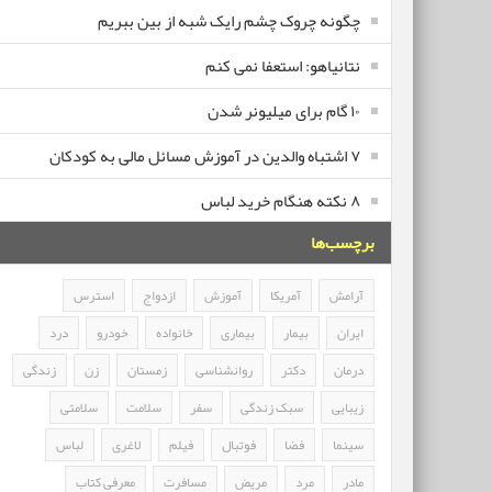
چگونه چروک چشم رایک شبه از بین ببریم
نتانیاهو: استعفا نمی کنم
۱۰ گام برای میلیونر شدن
۷ اشتباه والدین در آموزش مسائل مالی به کودکان
۸ نکته هنگام خرید لباس
برچسب‌ها
آرامش
آمریکا
آموزش
ازدواج
استرس
ایران
بیمار
بیماری
خانواده
خودرو
درد
درمان
دکتر
روانشناسی
زمستان
زن
زندگی
زیبایی
سبک زندگی
سفر
سلامت
سلامتی
سینما
فضا
فوتبال
فیلم
لاغری
لباس
مادر
مرد
مریض
مسافرت
معرفی کتاب