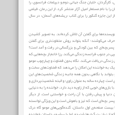
، کارگردان، خلبان جنگ جهانی دوم و دیپلمات فرانسوی، را
ت جایزه ادبی گنکور ۱۹۷۷ نمود. وی این رمان را با نام مستعار امیل آژار منتشر کرد. از این رمان، فیلمی
 پیش از این جایزه گنکور را برای کتاب «ریشه‌های آسمان» در سال
یسنده‌ها برای گفتن آن تلاش کرده‌اند. به تصویر کشیدن
 حرف می‌کوشند؛ آنکه بتواند روش متفاوت‌تری برای گفتن
 پسربچه‌ای که بین کودکی و بزرگسالی در رفت و آمد است؟
 زنی پیر و روسپی در جنوب فرانسه زندگی می‌کند. رزا خانم از بچه‌هایی که
ان زندگی دریافت می‌کند. نگاه بدون قضاوت و چهارچوب مومو
یک به خواننده این امکان را می‌دهد که قضاوت‌های سخت و
 و بتواند با نگاهی بدون همه جانبه زندگی شخصیت‌های این
 است چهارده ساله به عنوان راوی؛ و البته شخصیت‌پردازی و
زی‌های خوبی که از زاویه دید دارد، خواننده را به دنیایی
 دنیا و پیش رفتن با آن راحت و خواستنی است. از دیگر
پسر بچه‌ای است که تیز و باهوش است و این ویژگی توانسته
ا بیست صفحه‌ی اول داستان، گنده‌گویی‌های مومو گاه درک
از زبان بزرگ‌ترها شنیده. اما با پیشروی داستان خواننده