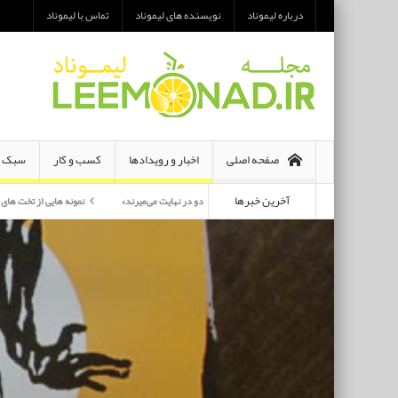
درباره لیموناد
نویسنده های لیموناد
تماس با لیموناد
صفحه اصلی
اخبار و رویدادها
کسب و کار
سبک ز
آخرین خبرها
معرفی رمان «هر دو در نهایت می‌میرند»
نمونه هایی از تخت های تاشو یک نفره و دو نفر
پرکارترین بازیگران سی وهفتمین جشنواره فجر بشناسید