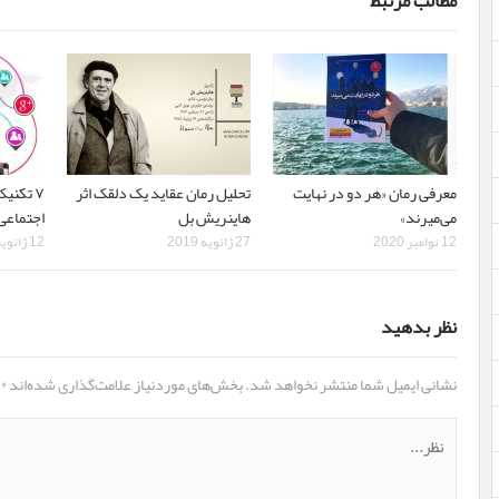
مطالب مرتبط
معرفی رمان «هر دو در نهایت
تحلیل رمان عقاید یک دلقک اثر
۷ تکنی
می‌میرند»
هاینریش بل
اجتماعی
12 نوامبر 2020
27 ژانویه 2019
12 ژانویه 2019
نظر بدهید
نشانی ایمیل شما منتشر نخواهد شد.
بخش‌های موردنیاز علامت‌گذاری شده‌اند
*