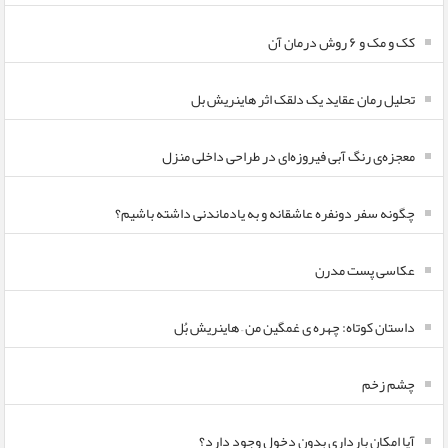
کک و مک و ۶ روش درمان آن
تحلیل رمان عقاید یک دلقک اثر هاینریش بل
معجزه‌ی رنگ آبی فیروزه‌ای در طراحی داخلی منزل
چگونه سفر دونفره عاشقانه و به یادماندنی داشته باشیم؟
عکاسی پست مدرن
داستان کوتاه: چهره ی غمگین من – هاینریش بُل
چشم زخم
آیا امکان بارداری بدون دخول وجود دارد؟