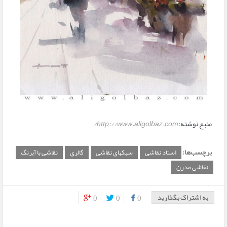
منبع نوشته:
http://www.aligolbaz.com/
برچسب‌ها:
استاد نقاشی
سبکهای نقاشی
گالری
نقاشی با آبرنگ
نقاشی مدرن
به اشتراک بگذارید
0
0
0
0
0