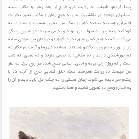
پیدا کردم. طبیعت به روایت من، خارج از بعد زمان و مکان است.
انسانهای موجود در نقاشیهای من به هیچ زمان و مکانی تعلق ندارند؛
آدمهایی هستند ساخته ذهن و تفکر من؛ نه زن هستند و نه مرد؛ نه
کودکند و نه پیر؛ نه متولد می شوند و نه می میرند؛ در شهری زندگی
می کنند که به هیچ کسی تعلق ندارد. کوهها و درختان من نمودی سایه
وار از نور و حجم و پرسپکتیو هستند. همانند شهرها و آدمهایم انگار که
نه خورشیدی دارند و نه مکانی؛ نه حجمی دارند و نه بعدی؛ نه شب
است و نه روز؛ ازلی بوده و ابدی: جهانی مسخ شده در روح من. به نظر
من طبیعت به روایت هنرمند است؛ خلق فضایی خارج از آنچه که با
چشم سر دیده می شود. جهان هستی را به چشم دل باید دید و آن را
به اندازه وسع به تصویر کشید و معنا بخشید