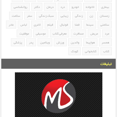
بیماری
خانواده
خودرو
درد
درمان
دکتر
روانشناسی
زمستان
زن
زندگی
زیبایی
سبک زندگی
سفر
سلامت
سلامتی
سینما
فضا
فوتبال
فیلم
لاغری
لباس
مادر
مرد
مریض
مسافرت
معرفی کتاب
موسیقی
موفقیت
همسر
هواپیما
والدین
ورزش
ویتامین
پدر
پزشکی
کتاب
کتابخوانی
کودک
تبلیغات