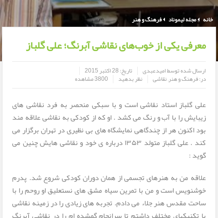
خانه
مجله لیموناد
فرهنگ و هنر
معرفی یکی از خوب‌های نقاشی آبرنگ؛ علی گلباز
ارسال شده توسط
امیدعبدی
تاریخ:
28 اکتبر 2015
در:
فرهنگ و هنر
,
نقاشی
نظر بدهید
3800 مشاهده
علی گلباز استاد نقاشی است و با سبکی منحصر به فرد نقاشی های
زیبایش را با آب و رنگ می کشد . او که از کودکی به نقاشی علاقه مند
بود اکنون هر از چندگاهی نمایشگاه های بی نظیری در تهران برگزار می
کند . علی گلباز متولد ۱۳۵۳ درباره ی خود و نقاشی هایش چنین می
گوید :
علاقه من به هنرهای تجسمی از همان دوران کودکی شروع شد. پدرم
خوشنویس است و من با تمرین سیاه مشق های نستعلیق او روحم را با
ساحت مقدس هنر جلاء می دادم. تجربه های زیادی را در زمینه نقاشی
با تکنیکهای مختلف داشتم تا سرانجام گمشده ام را در نقاشی آبرنگ