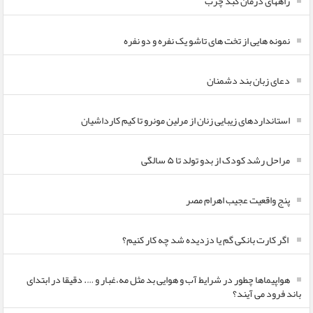
راههای درمان کبد چرب
نمونه هایی از تخت های تاشو یک نفره و دو نفره
دعای زبان بند دشمنان
استانداردهای زیبایی زنان از مرلین مونرو تا کیم کارداشیان
مراحل رشد کودک از بدو تولد تا ۵ سالگی
پنج واقعیت عجیب اهرام مصر
اگر کارت بانکی گم یا دزدیده شد چه کار کنیم؟
هواپیماها چطور در شرایط آب و هوایی بد مثل مه،غبار و …. دقیقا در ابتدای
باند فرود می آیند؟