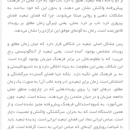
از دو یا سه دهه تبعید، هنوز با خرد ناب خود به خرد عملی در فرهنگ
پیش‌رفته واکنش نشان می دهند. و بدون این که خود بدانند به
مشکلات ذهنی و روانی مبتلا می‌شوند. چرا که فضای تبعید فضای
پیروزی خرد ناب بر خرد عملی، یعنی چیرگی زمان مطلق بر رویدادِ
قانون‌مند است. رمان به گونه‌ای موفق این تراژدی را نشان می‌دهد.
پس مشکل اصلی تبعید در شکافی قرار دارد که میان زمان مطلق و
رویدادِ مشخص بوجود آمده است. یعنی تبعید از آنتاگونیسمی رنج
می‌برد که با مقاومت‌اش در برابر فرهنگ میزبان بوجود آورده است.
این شکاف، یعنی این مقاومت نه بنیاد اخلاقی دارد و نه ناسیونالیستی و
نه بر فرهنگ ملی تکیه دارد. بلکه تنها فضای گسترده سرگشتگی و
اغتشاش است. زمان برای تبعیدی (در وجه غالب آن) به صورت یک زمان
مطلق، درهای خود را بروی رویدادهایی که در چارچوب منطق عملی
جامعه میزبان و در جهان متمدن رخ می‌دهند، بسته است. تبعید چون
نمی‌آموزد، به شیوه‌ استدلالی فرهنگ پیش‌رفته مجهز نشده است. و از
همین خاستگاه است که به بحران، سرگشتگی، واکنش و عصبیت دچار
است. عباس ایرانی نماد این فضای تبعید ایرانی است. پدیده تبعید باید
با شهامت رویاروی آینه‌ای که عباس ایرانی به دست گرفته است، قرار