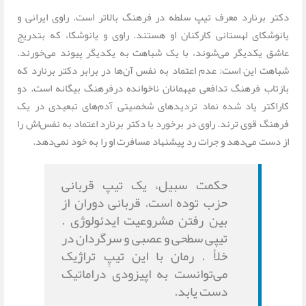
دکتر برنارد معرف تیپ سلطه در فرهنگ بالاتر است. راوی ایرانی و
یانوشکای لهستانی کارکنان او هستند. راوی و یانوشکا، که بتدریج
عاشق یکدیگر می‌شوند، با یک شباهت به یکدیگر پیوند می‌خورند.
شباهت این است: عدم اعتماد به نفس آن‌ها در برابر دکتر برنارد که
بازتاب فرهنگ تدافعی میهمانان ناخوانده درفرهنگ بیگانه است. دو
کاراکتر یاد شده نماد تردیدهای شخصیتی آدم‌های تبعیدی در یک
فرهنگ قوی ترند. راوی در برخورد با دکتر برنارد اعتماد به نفس‌اش را
از دست می‌دهد و جرات رد پیشنهاد مسافرت او را به خود نمی‌دهد.
حکمت سبیل، یک تیپ قربانی
حزب توده است. قربانی دوران از
بین رفتن مشروعیت ایدئولوژی .
تیپی سطحی و عصبی و سرگردان در
خلأ . رمان با این تیپِ تراژیک
می‌توانست به اپیزودی دراماتیک
دست یابد.