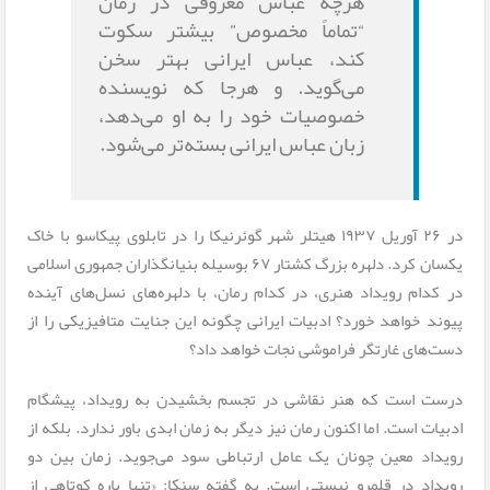
هرچه عباس معروفی در رمان
“تماماً مخصوص” بیشتر سکوت
کند، عباس ایرانی بهتر سخن
می‌گوید. و هرجا که نویسنده
خصوصیات خود را به او می‌دهد،
زبان عباس ایرانی بسته‌تر می‌شود.
در ۲۶ آوریل ۱۹۳۷ هیتلر شهر گوئرنیکا را در تابلوی پیکاسو با خاک
یکسان کرد. دلهره بزرگ کشتار ۶۷ بوسیله‌ بنیانگذاران جمهوری اسلامی
در کدام رویداد هنری، در کدام رمان، با دلهره‌های نسل‌های آینده
پیوند خواهد خورد؟ ادبیات ایرانی چگونه این جنایت متافیزیکی را از
دست‌های غارتگر فراموشی نجات خواهد داد؟
درست است که هنر نقاشی در تجسم بخشیدن به رویداد، پیشگام
ادبیات است. اما اکنون رمان نیز دیگر به زمان ابدی باور ندارد. بلکه از
رویداد معین چونان یک عامل ارتباطی سود می‌جوید. زمان بین دو
رویداد در قلمرو نیستی است. به گفته سنکا: «تنها پاره کوتاهی از