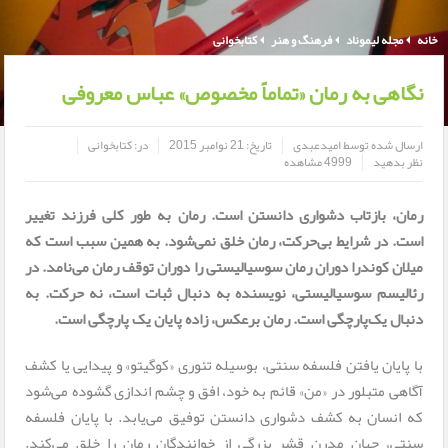
خانه
مجله لیموناد
فرهنگ و هنر
کتابخوانی
نگاهی به رمان «تماماً مخصوص» عباس معروفی
ارسال شده توسط
امیدعبدی
تاریخ:
21 نوامبر 2015
در:
کتابخوانی
نظر بدهید
4999 مشاهده
رمان، بازتاب دشواری دانستن است. رمان به طور کلی فرزند تغییر
است. در شرایط بی‌حرکت، رمان خلق نمی‌شود. به همین سبب است که
میلان کوندرا دوران رمان سوسیالیستی را دوران توقف رمان می‌نامد. در
رئالیسم سوسیالیستی، نویسنده به دنبال ثبات است، نه حرکت. به
دنبال یک‌پارچگی است. رمان برعکس، زاده پایان یک پارچگی است.
با پایان یافتن فلسفه سنتی، بوسیله تئوری «کوگیتو» و پیدایی یا کشف
آگاهی متبلور در «من» قائم به خود، افق و چشم اندازی گشوده می‌شود
که انسان به کشف دشواری دانستن توفیق می‌یابد. با پایان فلسفه‌
سنتی، جهان مدرن قشر بزرگی از خوانندگان رمان را خلق می‌کند.