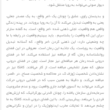
دیوار صوتی می‌تواند به رویا منتقل شود.
و بدینسان راوی، عشق را چونان یک «امرِ واقع» به یک مصدر جعلی،
یعنی به واقعیت تبدیل می‌کند تا آن را به رویا برویاند. در پهنه زندگی
واقعی هم واقعیت، تجلی ذهنی شده «امر واقع» است. به گفته سارتر
«برای این که واقعیت را بشناسیم ، باید ببینیم واقعیت در رابطه با ما
چه وضعیتی دارد» این ذهنی کردن «امر واقع»، که آستانه تبدیل
واقعیت به رویاست، یک جاذبه این رمان است. معروفی در این فضای
روانشناسانه رمان، گاه از مبالغه نیز استفاده می‌کند. اما در فضای
درونی شده رمان هر مبالغه‌ای نیز مجاز است. چون در فضای درونی،
منطق، که معیار تشخیص مبالغه است، از کار می‌افتد. کافکا نیز در
نشان‌دادن شخصیت ژوزف ک، در محاکمه و شخصیت مساح، در «قصر»
مبالغه می‌کند. و دقیقا به همین سبب که در فضایی درونی حرکت
می‌کند می‌تواند به آنسوی قواعد جاری واقعیت برود و عدم مشروعیت
سرمایه‌داری سازمان یافته را، چونان قدرتی بورکراتیک، که ارزش‌های
فردی را می‌بلعد، پیش‌بینی کند. با این فضای درونی شده، کافکا به ما
چشم می‌دهد تا تمایلات مخرب ایدئولوژیک را در ایران و نگرانی‌های