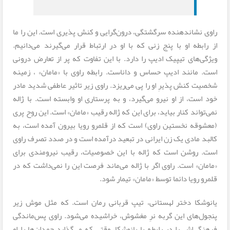
راوی نشاندهنده‌ سرگشتگی، درون‌گرایی و کنش پذیری است. این را ما
از رابطه‌ او با پنج زنی که با او در ارتباط قرار می‌گیرند می‌دانیم.
ویژگی‌های تیپیک ادیپ را دارد. با این تفاوت که پر از تعارض درونی
است. مانند ادیپ حساس و داناست. رابطه راوی با «مامان» ، زمینه
شخصیت کنش پذیرِ او را پی می‌ریزد. راوی زیر تاثیر عاطفی شدید مادر
خود است، از او نیرو می‌گیرد، و به پرستاری او وابسته است. با ژاله
نمی‌تواند کنار بیاید، برای این که ژاله رقیب «مامان» است. این روح پری
(معشوقه نخستین راوی) است که از قلمرو رویا بیرون آمده است، به
کالبد مادی یک زن ایرانی در تبعید درآمده است و در صدد تصرف راوی
است. روشن است که ژاله با این خصوصیات، رقیب نیرومندی برای
«مامان» است. راوی اگر با ژاله می‌ماند فرصت این را نمی‌داشت که در
قلمرو رویا دائما توسط «مامان» تیمار شود.
یانوشکا دختر لهستانی، تیپ قربانی رمان است. که مثل موش زیر
پنجول‌های این گربه نرِ مغشوش، خراشیده می‌شود. راوی پس‌ماندگی
فرهنگی‌اش را در رابطه با یانوشکا، وقتی که می‌گذارد چمدان‌ها را او