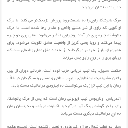
حمل کند، نشان می‌دهد.
مرگ یانوشکا، راوی را به طبیعت رویا پرورش نزدیک‌تر می کند. با مرگ
او گویی که راوی از شر عشق واقعی و مادی رها شده است. با مرگ
یانوشکا، چهره پری در آینه روح راوی تکثیر می‌شود. یعنی پری دو چهره
پیدا می‌کند و رویا یعنی گریز از واقعیت عشق تقویت می‌شود. برای
همین راوی از ژاله رو بر می‌گرداند. ژاله نماد عقل عملی زنانه‌ای است که
رویای پری را در روح راوی پس می‌زند.
حکمت سبیل، یک تیپ قربانی حزب توده است. قربانی دوران از بین
رفتن مشروعیت ایدئولوژی . تیپی سطحی و عصبی و سرگردان در خلأ .
رمان با این تیپِ تراژیک می‌توانست به اپیزودی دراماتیک دست یابد.
آندریاس آوناریوس تیپ آپولونی رمان است که پس از مرگ یانوشکا،
راوی را در گوشه رینگ گیر می‌آورد و ناک اوت می‌کند و بدینسان رمان
به اوج دراماتیک دیگری دست می‌یابد.
سفر به قطب شمال فرازی غیرعادی و تعیین کننده است. تجسم عقده‌