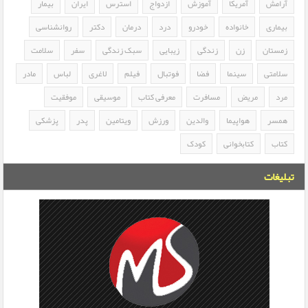
آرامش
آمریکا
آموزش
ازدواج
استرس
ایران
بیمار
بیماری
خانواده
خودرو
درد
درمان
دکتر
روانشناسی
زمستان
زن
زندگی
زیبایی
سبک زندگی
سفر
سلامت
سلامتی
سینما
فضا
فوتبال
فیلم
لاغری
لباس
مادر
مرد
مریض
مسافرت
معرفی کتاب
موسیقی
موفقیت
همسر
هواپیما
والدین
ورزش
ویتامین
پدر
پزشکی
کتاب
کتابخوانی
کودک
تبلیغات