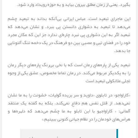
بگیرد. یعنی از زمان مطلق بیرون بیاید و به حوزه رویداد وارد شود.
این ماجرای تبعید است. عباس ایرانی بی‌آنکه بداند به تبعید چشم
می‌دهد تا تبعید به دشواری دانستن پی ببرد. و نشان می‌دهد که
تبعید اگر به این دشواری پی نبرد چاره‌ای ندارد جز این که مکان مجرد
خود را در فضای تهی و عصبی بین دو فرهنگ در یک دخمه تنگ آلتونایی
جا بدهد.
تبعید یکی از پاره‌های رمان است که با نخی بی‌رنگ پاره‌های دیگر رمان
را به یکدیگر مربوط می‌کند. در رمان تماما مخصوص، عشق یکی از وجوه
تجلی ملانکولی تبعید است
«کاراواجو» در تابلوی «داوید و سر بریده گولیات» خشونت را به ما نشان
نمی‌دهد. از قتل نفس هم دفاع نمی‌کند، بلکه به گفته یک منتقد
آلمانی: « کاراواجیو با این تابلو به ما چشم می‌دهد که دلهره‌ها و
هراس‌های خودمان را در نظام جهانی کنونی ببینیم.»