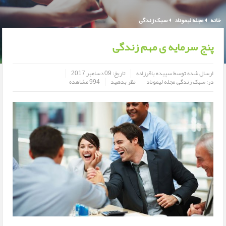
خانه
مجله لیموناد
سبک زندگی
پنج سرمایه ی مهم زندگی
ارسال شده توسط
سپیده باقرزاده
تاریخ:
09 دسامبر 2017
در:
سبک زندگی
,
مجله لیموناد
نظر بدهید
994 مشاهده