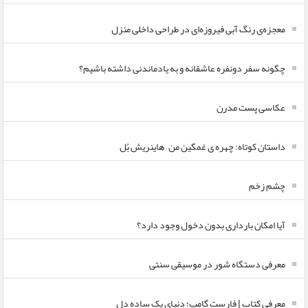
معجزه‌ی رنگ آبی فیروزه‌ای در طراحی داخلی منزل
چگونه سفر دونفره عاشقانه و به یادماندنی داشته باشیم؟
عکاسی پست مدرن
داستان کوتاه: چهره ی غمگین من – هاینریش بُل
چشم زخم
آیا امکان بارداری بدون دخول وجود دارد؟
معرفی دستگاه شور در موسیقی سنتی
معرفی کتاب | فارست گامپ؛ دنیای یک ساده دل