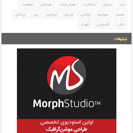
مرد
مریض
مسافرت
معرفی کتاب
موسیقی
موفقیت
همسر
هواپیما
والدین
ورزش
ویتامین
پدر
پزشکی
کتاب
کتابخوانی
کودک
تبلیغات