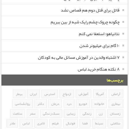
قاتل برای قتل دوم هم قصاص نشد
چگونه چروک چشم رایک شبه از بین ببریم
نتانیاهو: استعفا نمی کنم
۱۰ گام برای میلیونر شدن
۷ اشتباه والدین در آموزش مسائل مالی به کودکان
۸ نکته هنگام خرید لباس
برچسب‌ها
آرامش
آمریکا
آموزش
ازدواج
استرس
ایران
بیمار
بیماری
خانواده
خودرو
درد
درمان
دکتر
روانشناسی
زمستان
زن
زندگی
زیبایی
سبک زندگی
سفر
سلامت
سلامتی
سینما
فضا
فوتبال
فیلم
لاغری
لباس
مادر