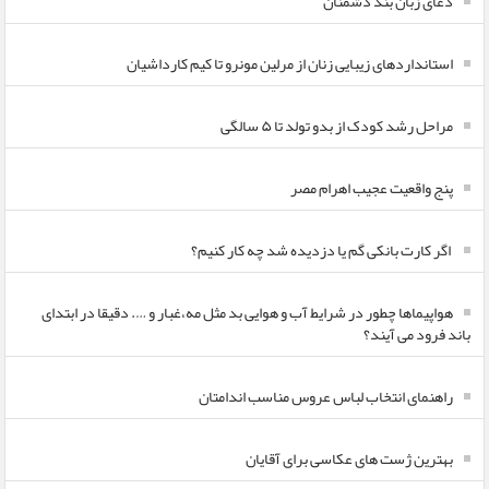
دعای زبان بند دشمنان
استانداردهای زیبایی زنان از مرلین مونرو تا کیم کارداشیان
مراحل رشد کودک از بدو تولد تا ۵ سالگی
پنج واقعیت عجیب اهرام مصر
اگر کارت بانکی گم یا دزدیده شد چه کار کنیم؟
هواپیماها چطور در شرایط آب و هوایی بد مثل مه،غبار و …. دقیقا در ابتدای
باند فرود می آیند؟
راهنمای انتخاب لباس عروس مناسب اندامتان
بهترین ژست های عکاسی برای آقایان