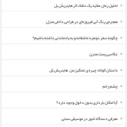
تحلیل رمان عقاید یک دلقک اثر هاینریش بل
معجزه‌ی رنگ آبی فیروزه‌ای در طراحی داخلی منزل
چگونه سفر دونفره عاشقانه و به یادماندنی داشته باشیم؟
عکاسی پست مدرن
داستان کوتاه: چهره ی غمگین من – هاینریش بُل
چشم زخم
آیا امکان بارداری بدون دخول وجود دارد؟
معرفی دستگاه شور در موسیقی سنتی