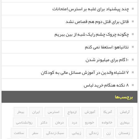
چند پیشنهاد برای غلبه بر استرس امتحانات
قاتل برای قتل دوم هم قصاص نشد
چگونه چروک چشم رایک شبه از بین ببریم
نتانیاهو: استعفا نمی کنم
۱۰ گام برای میلیونر شدن
۷ اشتباه والدین در آموزش مسائل مالی به کودکان
۸ نکته هنگام خرید لباس
برچسب‌ها
آرامش
آمریکا
آموزش
ازدواج
استرس
ایران
بیمار
بیماری
خانواده
خودرو
درد
درمان
دکتر
روانشناسی
زمستان
زن
زندگی
زیبایی
سبک زندگی
سفر
سلامت