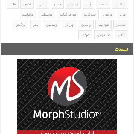
سلامتی
سینما
فضا
فوتبال
فیلم
لاغری
لباس
مادر
مرد
مریض
مسافرت
معرفی کتاب
موسیقی
موفقیت
همسر
هواپیما
والدین
ورزش
ویتامین
پدر
پزشکی
کتاب
کتابخوانی
کودک
تبلیغات