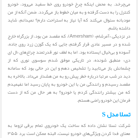
می‌چرخد. به محض اینکه چرخ خودرو روی خط سفید می‌رود، خودرو
کنترل را به دست گرفته و به میان خطوط باز می‌گردد. ضمن آنکه از من
مودبانه سئوال می‌کند که آیا نیاز به استراحت دارم؟ نمیدانم، شاید
داشته باشم.
در نزدیکی «آمرشام» (Amersham)، که مقصد من بود، از بزرگراه خارج
شده و در مسیر عادی قرار گرفتم، جایی که یک گوزن زرد روی جاده،
آسوده و بی‌خیال ایستاده بود. اما به لطف نور قدرتمند چراغ‌های «ال ای
دی» منطبق شونده، در تاریکی موفق شدم سوسوی نوری که از
چشمانش باز می‌تابید را تشخیص دهم و این در حالی بود که سامانه
دید در شب مرتبا درباره خطر پیش رو به من هشدار می‌داد. بالاخره به
مقصد رسیدم و رانندگی من با این خودرو به پایان رسید اما نفهمیدم
که من بیشتر رانندگی کردم یا خودرو؟ به هر حال من که از دست
فرمان این خودرو راضی هستم.
تسلا مدل S
شرکت تسلا نشان داده که ساخت یک خودروی تمام برقی لزوما به
معنای فدا کردن ویژگی‌های خودرو نیست، البته ممکن است برد ۳۵۵