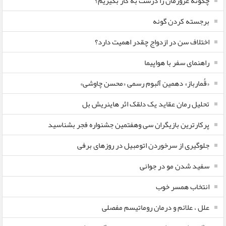
چگونه غرورمان را درست به کار بگیریم؟
برجسته کردن گونه
اختلاف سن در ازدواج چقدر اهمیت دارد؟
راهنمای سفر با هواپیما
«قُمارباز» دهمین آلبوم رسمی «محسن چاوشی»
تحلیل رمان عقاید یک دلقک اثر هاینریش بل
پرکارترین بازیگران سی وهفتمین جشنواره فجر بشناسید
جلوگیری از سرخوردن اتومبیل در روزهای برفی
سفید شدن مو در جوانی
انتخاب همسر خوب
علل ، علائم و درمان روماتیسم مفصلی