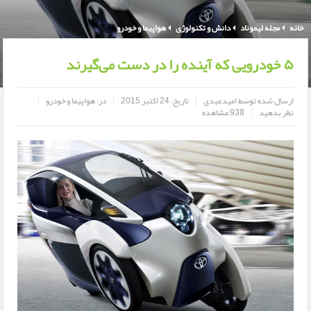
خانه
مجله لیموناد
دانش و تکنولوژی
هواپیما و خودرو
۵ خودرویی که آینده را در دست می‌گیرند
ارسال شده توسط
امیدعبدی
تاریخ:
24 اکتبر 2015
در:
هواپیما و خودرو
نظر بدهید
938 مشاهده