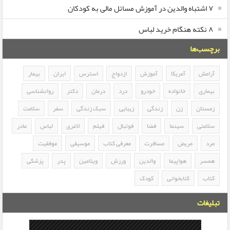
۷ اشتباه والدین در آموزش مسائل مالی به کودکان
۸ نکته هنگام خرید لباس
برچسب‌ها
آرامش
آمریکا
آموزش
ازدواج
استرس
ایران
بیمار
بیماری
خانواده
خودرو
درد
درمان
دکتر
روانشناسی
زمستان
زن
زندگی
زیبایی
سبک زندگی
سفر
سلامت
سلامتی
سینما
فضا
فوتبال
فیلم
لاغری
لباس
مادر
مرد
مریض
مسافرت
معرفی کتاب
موسیقی
موفقیت
همسر
هواپیما
والدین
ورزش
ویتامین
پدر
پزشکی
کتاب
کتابخوانی
کودک
تبلیغات