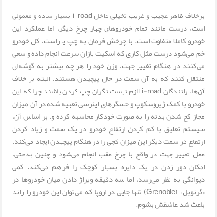
برخلاف ظاهر عجیب و غریب تخیلی داخل i-road بسیار ساده و معمولی
است، درست مانند تمام خودروهای چهار چرخ دیگر، اما عملکرد این
خودرو کاملا متفاوت است. با چرخش فرمان به چپ یا راست، کل خودرو
خم می‌شود درست مثل کاری که اسکیت بازان سرعت انجام داده و سعی
می‌کنند در هنگام تغییر جهت، وزن خود را هر چه بیشتر به گوشه‌ای
منتقل کنند که به آن سمت در حال پیچیدن هستند. البته بر خلاف
آن‌ها، رانندگان i-road لازم نیست نگران چپ کردن باشند چرا که این
خودرو با کمک ژیروسکوپ و حسگرهای اینرسی تعبیه شده در آن میزان
مجاز کج شدن بدنه را به صورت خودکار محاسبه کرده و. بر اساس آن،
سیستم تعلیق با کم کردن ارتفاع خودرو در یک سمت و زیاد کردن
ارتفاع در سمت دیگر این میزان کجی را در هنگام پیچیدن ایجاد می‌کند.
عمل تغییر جهت در واقع با چرخ عقب انجام می‌شود و چنین بدعتی،
امکان دور زدن در یک دایره بسیار کوچک را فراهم می‌کند. کمی
دیوانگی به نظر می‌رسد، اما سه دقیقه ویراژ دادن میان خودروها در
«گرنوبل» (Grenoble) تنها جایی در اروپا که می‌توان این خودرو را راند
باعث شد عاشقش بشوم.