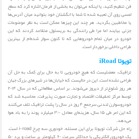
فن تنظیم کنید، یا اینکه می‌توان به بخشی از فرمان اشاره کرد که سطح
لمسی روی آن تعبیه شده تا شما با انگشتان خود بتوانید میان آدرس‌ها
یا مخاطبین بگردید. هر چند این چیزها ممکن است به نظر موضوعات
جزئی بیایند اما مرا طی رانندگی به بریستول متقاعد کردند که این
خودرو در میان تمام خودروهایی که تا کنون سوار شده‌ام از بهترین
طراحی داخلی برخوردار است.
تویوتا iRoad
ترافیک، معضلیست که هیچ خودرویی تا به حال برای کمک به حل آن
طراحی نشده است. این در حالیست که خیابان‌ها در شهرهای بزرگ جهان
هر روز شلوغ‌تر از دیروز می‌شوند. بر اساس مطالعاتی که در سال ۲۰۱۴
توسط مرکز تحقیقات اقتصاد و تجارت صورت پذیرفت، محاسبه شد که
خودروسوارن لندنی سرجمع ۴ روز در سال را پشت ترافیک تلف می‌کنند
که این امر طی ۱۵ سال، هزینه‌ای معادل ۳۰۰ میلیارد پوند را به باد هوا
می‌دهد.
راه حل شرکت تویوتا برای این مسئله، خودوری سه چرخ i-road است.
یک خودروی الکتریکی با حداکثر سرعت ۶۰ کیلومتر بر ساعت و برد ۵۰