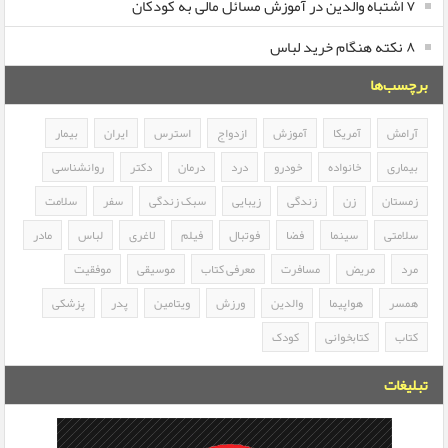
۷ اشتباه والدین در آموزش مسائل مالی به کودکان
۸ نکته هنگام خرید لباس
برچسب‌ها
آرامش
آمریکا
آموزش
ازدواج
استرس
ایران
بیمار
بیماری
خانواده
خودرو
درد
درمان
دکتر
روانشناسی
زمستان
زن
زندگی
زیبایی
سبک زندگی
سفر
سلامت
سلامتی
سینما
فضا
فوتبال
فیلم
لاغری
لباس
مادر
مرد
مریض
مسافرت
معرفی کتاب
موسیقی
موفقیت
همسر
هواپیما
والدین
ورزش
ویتامین
پدر
پزشکی
کتاب
کتابخوانی
کودک
تبلیغات