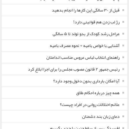
قبل از ۳۰ سالگی این کارها را انجام بدهید
رژ لب زدن هم قوانینی دارد!
مراحل رشد کودک از بدو تولد تا ۵ سالگی
آشنایی با خواص بامیه + نحوه مصرف بامیه
راهنمای انتخاب لباس عروس مناسب اندامتان
رئیس جمهور ۲ قانون مصوب مجلس را برای اجرا ابلاغ کرد
آیا امکان بارداری بدون دخول وجود دارد؟
همه چیز درباره احکام طلاق
علائم اختلالات روانی در افراد چیست؟
دعای زبان بند دشمنان
افسردگی پس از سقط جنین را جدی بگیریم