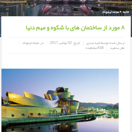
خانه
مجله لیموناد
۸ مورد از ساختمان های با شکوه و مهم دنیا
ارسال شده توسط
امیدعبدی
تاریخ:
02 نوامبر 2017
در:
مجله لیموناد
نظر بدهید
838 مشاهده