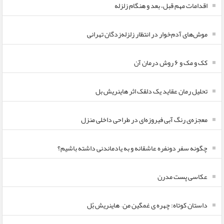
اقدامات مهم قبل، بعد و هنگام زلزله
موش‌های آدم‌خوار در انتظار زلزله‌زدگان تهرانی
کک و مک و ۶ روش درمان آن
تحلیل رمان عقاید یک دلقک اثر هاینریش بل
معجزه‌ی رنگ آبی فیروزه‌ای در طراحی داخلی منزل
چگونه سفر دونفره عاشقانه و به یادماندنی داشته باشیم؟
عکاسی پست مدرن
داستان کوتاه: چهره ی غمگین من – هاینریش بُل