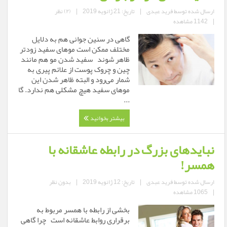
ارسال شده توسط
فرید عبدی
|
تاریخ: 21 ژانویه 2019
|
(۲) نظر
|
1142 مشاهده
گاهی در سنین جوانی هم به دلایل
مختلف ممکن است موهای سفید زودتر
ظاهر شوند سفید شدن مو هم مانند
چین و چروک پوست از علائم پیری به
شمار می‌رود و البته ظاهر شدن این
موهای سفید هیچ مشکلی هم ندارد. گا
...
بیشتر بخوانید
نبایدهای بزرگ در رابطه عاشقانه با
همسر!
ارسال شده توسط
فرید عبدی
|
تاریخ: 12 ژانویه 2019
|
بدون نظر
|
1065 مشاهده
بخشی از رابطه با همسر مربوط به
برقراری روابط عاشقانه است چرا گاهی