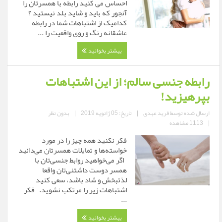
احساس می کنید رابطه با همسرتان را
آنجور که باید و شاید بلد نیستید ؟
کدامیک از اشتباهات شما در رابطه
عاشقانه رنگ و روی واقعیت را ...
بیشتر بخوانید
رابطه جنسی سالم؛ از این اشتباهات
بپرهیزید!
ارسال شده توسط
فرید عبدی
|
تاریخ: 05 ژانویه 2019
|
بدون نظر
|
1113 مشاهده
فکر نکنید همه چیز را در مورد
اگر می‌خواهید روابط جنسی‌تان با
همسر دوست داشتنی‌تان واقعا
لذتبخش و شاد باشد، سعی کنید
اشتباهات زیر را مرتکب نشوید. فکر
...
بیشتر بخوانید