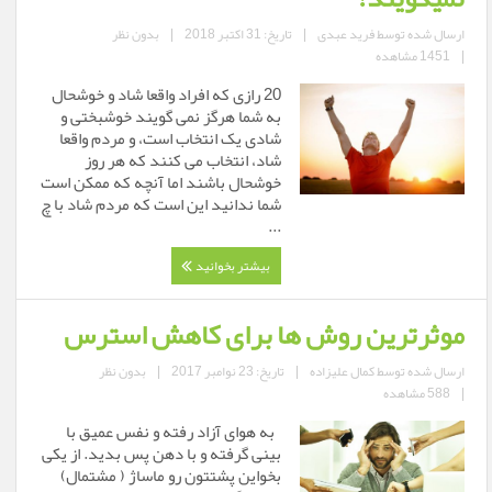
ارسال شده توسط
فرید عبدی
|
تاریخ: 31 اکتبر 2018
|
بدون نظر
|
1451 مشاهده
20 رازی که افراد واقعا شاد و خوشحال
به شما هرگز نمی گویند خوشبختی و
شادی یک انتخاب است، و مردم واقعا
شاد، انتخاب می کنند که هر روز
خوشحال باشند اما آنچه که ممکن است
شما ندانید این است که مردم شاد با چ
...
بیشتر بخوانید
موثرترین روش ها برای کاهش استرس
ارسال شده توسط
کمال علیزاده
|
تاریخ: 23 نوامبر 2017
|
بدون نظر
|
588 مشاهده
به هوای آزاد رفته و نفس عمیق با
بینی گرفته و با دهن پس بدید. از یکی
بخواین پشتتون رو ‌ماساژ ( مشتمال)