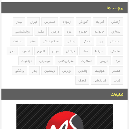
برچسب‌ها
آرامش
آمریکا
آموزش
ازدواج
استرس
ایران
بیمار
بیماری
خانواده
خودرو
درد
درمان
دکتر
روانشناسی
زمستان
زن
زندگی
زیبایی
سبک زندگی
سفر
سلامت
سلامتی
سینما
فضا
فوتبال
فیلم
لاغری
لباس
مادر
مرد
مریض
مسافرت
معرفی کتاب
موسیقی
موفقیت
همسر
هواپیما
والدین
ورزش
ویتامین
پدر
پزشکی
کتاب
کتابخوانی
کودک
تبلیغات